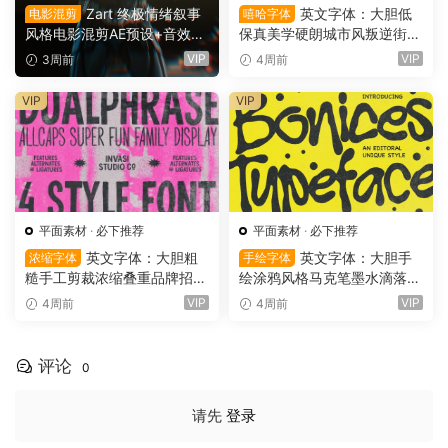
影视素材
Zart 终极情绪叙事
英文字体：大胆低
电影混剪
嘻哈字体
风格电影混剪AE预设+音效
保真美学硬朗城市风叛逆街头
+字体剪辑套装 Zart’s Ultimat
适合潮流海报封面设计字体 P
VIP
VIP
3周前
4周前
e Editing Bundle（15983）
ulstonic Strike – Urban Font
Duo（15975）
VIP
VIP
平面素材
·
必下推荐
平面素材
·
必下推荐
英文字体：大胆粗
英文字体：大胆手
浓缩字体
手绘字体
糙手工剪裁浓缩叠重品牌招牌
绘涂鸦风格马克笔墨水滴落笔
标签海报封面设计字体 Dualp
触纹理封面音乐专辑海报标题
VIP
VIP
4周前
4周前
hrase — Rough Display Fam
设计字体 Bonices – Hand Dr
ily（15974）
awn Display Font（15955）
评论
0
请先
登录