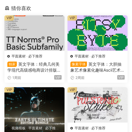
猜你喜欢
VIP
VIP
平面素材
·
必下推荐
平面素材
·
必下推荐
英文字体：经典几何美
英文字体：大胆抽
独家
像素字体
学现代高级感电商设计排版广
象艺术像素化趣味Ascii艺术lo
告创意封面设计字体 TT Nor
go标题排版衬线英文装饰封
VIP
VIP
1周前
2周前
ms Pro Basic（16090）
面海报设计字体 Bitsy Byte –
Pixel Inspired Display Font
VIP
VIP
（）
视频模板
·
平面素材
·
必下推荐
·
平面素材
·
必下推荐