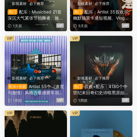
影视素材
·
必下推荐
影视素材
·
必下推荐
配乐：Musicbed 21首
配乐：Artlist 35首欢乐
热门
热门
深沉大气紧张节拍舞者、旅行
幽默搞笑卡通短视频、Vlog、
场景商业电影广告宣传配乐B
情景喜剧电影广告配乐BGM
VIP
VIP
1天前
5天前
GM视频背景音乐素材（1616
视频背景音乐素材（16141）
1）
VIP
VIP
影视素材
·
必下推荐
影视素材
·
必下推荐
Artlist 55个《速度
音效+配乐：4180个中
配乐+音效
热门
与激情》风格力量感赛车混剪
世纪末日奇幻史诗暗黑原始蛮
极限运动健身格斗商业广告电
荒惊悚紧张氛围感电影游戏预
VIP
VIP
1周前
1周前
影预告片BGM视频背景音乐
告片音效配乐素材合集 Keepf
+音效素材（16116）
orest Wildhunt – Savage Rit
VIP
VIP
ual Tension WAV（16103）