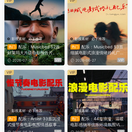
VIP
VIP
影视素材
·
必下推荐
影视素材
·
必下推荐
配乐：Musicbed 52首
配乐：Musicbed 53首
热门
热门
好莱坞大片级电影预告片、英
细腻电影式浪漫情绪婚礼广告
雄混剪、高端产品宣传VLOG
电影短片VLOG短片BGM配乐
VIP
VIP
2026-07-05
2026-06-27
电影短片BGM配乐视频背景
视频背景音乐素材（15754）
音乐素材（15928）
VIP
VIP
影视素材
·
必下推荐
影视素材
·
必下推荐
配乐：Artlist 33首沉浸
配乐：44首浪漫、温暖
热门
热门
式慢节奏电影氛围情感叙事V
电影感钢琴弦乐环境氛围VLO
LOG短片BGM配乐视频背景
G短片BGM配乐视频背景音乐
VIP
VIP