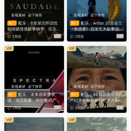
影视素材
·
必下推荐
影视素材
·
必下推荐
配乐：8首深沉怀旧忧
配乐：Artlist 20首诺兰
热门
热门
郁细腻情感叙事钢琴、弦乐电
《奥德赛》启发宏大叙事战争
影预告片广告BGM视频背景
高燃紧张氛围冒险纪录片电影
VIP
VIP
2周前
2周前
音乐素材 Ocular Sounds – S
预告片BGM视频背景音乐素
audade – Soundtrack Albu
材（16086）
VIP
VIP
m （16098）
影视素材
·
必下推荐
影视素材
·
必下推荐
配乐：未来感紧张渐
配乐：65首自由宏大庄
热门
热门
强、动态能量、科技数码产品
严纪录片电影旅行纪录片BG
发布短片预告片配乐BGM视
M配乐背景音乐素材（1604
VIP
VIP
2周前
3周前
频背景音乐素材 Ocular Soun
4）
ds – Spectra – Soundtrack
VIP
VIP
Album（16072）