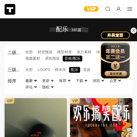
配乐
361篇
全部
材质预设
模型材质
灰片素材
绿幕素材
二级分
视频素材
调色预设
音效/配乐
类
三级分
全部
LOOPS
样本库
配乐
音效
类
排序
最新
更新
推荐
下载
浏览
点赞
评论
随机
VIP
VIP