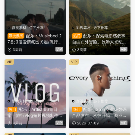
影视素材
·
必下推荐
影视素材
·
必下推荐
配乐：Musicbed 2
配乐：探索电影感叙事
浪漫氛围
热门
7首浪漫爱情氛围民谣/流行歌
自由户外冒险、旅游风光纪录
曲配乐婚礼旅行 VLOG商业广
片短片视频BGM背景音乐素
VIP
VIP
3周前
3周前
告背景音乐素材（12434）
材 Ocular Sounds – Nomadi
ca – Soundtrack Album（16
VIP
VIP
009）
影视素材
·
必下推荐
影视素材
·
必下推荐
配乐：Artlist 66首日
配乐：35首商业级数码
热门
热门
常、旅行Vlog短片视频制作B
产品发布、科技开箱、商业广
GM配乐背景音乐素材（1598
告宣传短片预告片配乐BGM
VIP
VIP
4周前
2026-07-09
5）
配乐视频背景音乐素材（159
53）