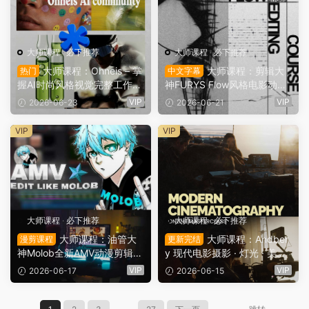
大师课程
·
必下推荐
大师课程
·
必下推荐
大师课程：Ohneis – 掌
大师课程：剪辑大
热门
中文字幕
握AI时尚风格视觉完整工作流
神FURYS Flow风格电影动漫
PDF套件课程 Andreis Ohnei
剪辑编辑全流程AFTER EFFE
VIP
VIP
2026-06-23
2026-06-21
sser – AI Visual Mastery Co
CTS视频课程 中文字幕 Furys
mplete Studio Suite Course
Flow Editing Course（1586
VIP
VIP
（15883）
5）
大师课程
·
必下推荐
大师课程
·
必下推荐
大师课程：油管大
大师课程：Andber
漫剪课程
更新完结
神Molob全新AMV动漫剪辑编
y 现代电影摄影 · 灯光 · 美术
辑全流程After Effect视频课
设计全流程视频课程 中文字
VIP
VIP
2026-06-17
2026-06-15
程 The Molob Editing Acade
幕 Andbery – Modern Cinem
my – From Passion To Profit
atography – Filmmaking, Li
（15852）
ghting & Production Design