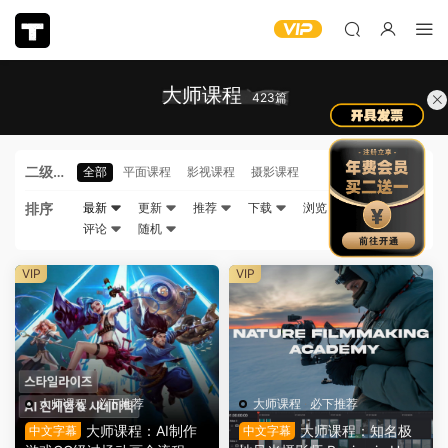
大师课程
423篇
二级分
全部
平面课程
影视课程
摄影课程
类
排序
最新
更新
推荐
下载
浏览
点赞
评论
随机
VIP
VIP
大师课程
·
必下推荐
大师课程
·
必下推荐
大师课程：AI制作
大师课程：知名极
中文字幕
中文字幕