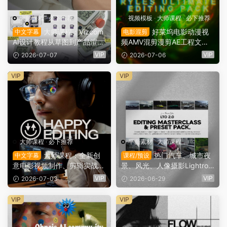
大师课程
·
必下推荐
视频模板
·
大师课程
·
必下推荐
大师课程：Vizcom
好莱坞电影动漫视
中文字幕
电影混剪
AI设计教程从草图到产品渲染
频AMV混剪漫剪AE工程文件
图快速生成工作流视频课程
预设叠加层预设素材包+视频
VIP
VIP
2026-07-07
2026-07-06
中文字幕 Online Courses – E
教程 RYLES ULTIMATE EDIT
ssentials of Vizcom – leMan
ING PACK（15934）
VIP
VIP
oosh（15942）
大师课程
·
必下推荐
平面素材
·
大师课程
大师课程：全新创
热门汽车、城市夜
中文字幕
课程/预设
意电影视频制作、剪辑实战拆
景、风光、人像摄影Lightroo
解全流程视频课程 中文字幕
m调色预设+大师课程 中文字
VIP
VIP
2026-07-03
2026-06-29
HAPPY EDITING MASTERC
幕 LTO 2.0 Editing Mastercl
LASS 2026（15909）
ass & Preset Pack – Life Thr
VIP
VIP
ough Optics（15764）