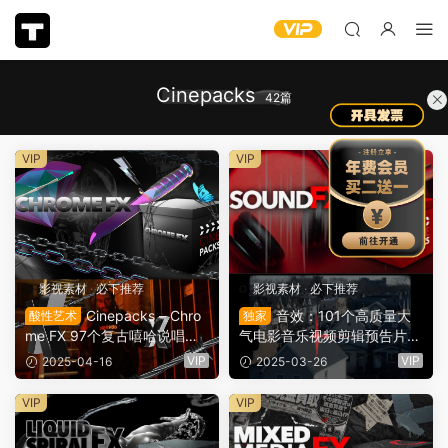
Cinepacks
42篇
VIP
VIP
影视素材
·
必下推荐
影视素材
·
必下推荐
Cinepacks – Chro
音效：101个高质量大
酸性艺术
独家
me FX 97个复古嘻哈说唱酸
气电影音乐视频剪辑预告片转
性金属镀铬、物体、形状、符
场过渡音效 Cinepacks – Sou
VIP
VIP
2025-04-16
2025-03-26
号、框架、背景3D透明通道
nd FX（11983）
视频剪辑素材（12128）
VIP
VIP