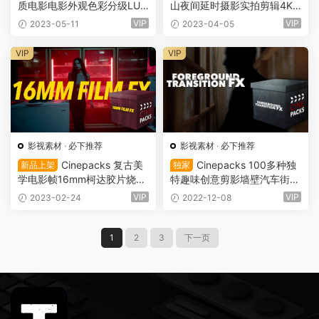
质电影电影外观色彩分级LUT
山夜间延时摄影实拍剪辑4K
调色预设包 CINEPACKS LUT
视频素材 BAY AREA NIGHT
VIP
VIP
2023-05-11
2023-04-05
S（8019）
HYPERLAPSES（7885）
VIP
VIP
影视素材
·
必下推荐
影视素材
·
必下推荐
Cinepacks 复古美
Cinepacks 100多种独
新品上架
独家
学电影帧16mm柯达胶片烧录
特趣味创意剪影墙壁汽车街道
纹理叠加层过渡+音效资产素
物体模糊前景转场过渡 Foreg
VIP
VIP
2023-02-24
2022-12-08
材包 16MM FILM FX（767
round Transitions（7458）
4）
1
2
3
下一页