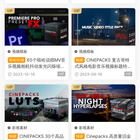
素材（8805）
（8781）
VIP
VIP
视频模板
视频模板
65个嘻哈说唱MV音
CINEPACKS 复古哥特
嘻哈转场
独家
乐视频相机抖动发光闪烁缩放
式风格电影音乐视频标题特效
视频PR转场过渡预设套装 Cin
动画包 MUSIC VIDEO TITLE
VIP
VIP
2023-10-16
2023-06-16
ePacks – Premiere Pro Pres
FX（8167）
et FX
VIP
VIP
影视素材
影视素材
CINEPACKS 30个高品
Cinepacks 高质量旧金
独家
独家