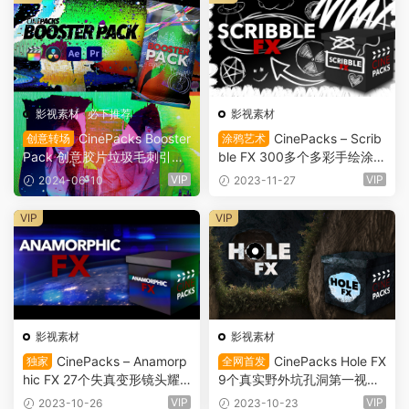
影视素材
·
必下推荐
影视素材
CinePacks Booster
CinePacks – Scrib
创意转场
涂鸦艺术
Pack 创意胶片垃圾毛刺引线
ble FX 300多个多彩手绘涂鸦
噪点VHS失真模拟转场叠加4
粗糙垃圾美学字母标记线条包
VIP
VIP
2024-06-10
2023-11-27
K视频素材包（10038）
装形状框架视频素材（897
2）
VIP
VIP
影视素材
影视素材
CinePacks – Anamorp
CinePacks Hole FX
独家
全网首发
hic FX 27个失真变形镜头耀
9个真实野外坑孔洞第一视角
斑光晕光效4K叠加动画视频
慢速推入式叠加层转场过渡包
VIP
VIP
2023-10-26
2023-10-23