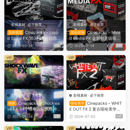
影视素材
·
必下推荐
影视素材
·
必下推荐
Cinepacks – Liqui
Cinepacks – Mixe
流体视觉
混合转场
d Spiral FX 103种嘻哈说唱金
d Media FX 全新创意级嘻哈
属酸性镀铬液体螺旋流体模拟
风格混合媒体报纸、磁带、塑
VIP
VIP
2025-02-24
2025-01-14
效果MOV视频素材包（1176
料、胶片帧转场叠加纹理视频
8）
素材（11533）
VIP
VIP
影视素材
·
必下推荐
影视素材
·
必下推荐
Cinepacks – Shockwa
Cinepacks – WHIT
独家
嘻哈美学
ve FX 34个嘻哈说唱风格冲
E OUT FX 2 复古嘻哈美学手
击波能量爆发粒子叠加转场过
绘画笔油漆纸张划痕刮擦纹理
VIP
VIP
2025-01-06
2024-07-02
渡后期特效4K合成素材（114
定格动画冻结帧转场过渡（10
83）
168）
VIP
VIP