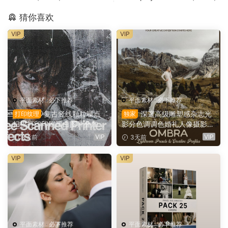
猜你喜欢
VIP
VIP
平面素材
·
必下推荐
平面素材
·
必下推荐
复古竖线颗粒噪点
深邃高级雕塑感杂志光
打印纹理
独家
扫描打印印刷黑白图片叠加滤
影分色调调色婚礼人像摄影Li
镜PAT 图案纹理+PS动作+GR
ghtroom预设 Archipelago Q
VIP
VIP
3天前
3天前
D 渐变预设 Züli – +10 Scann
uest – QUEST 61 OMBRA
ed-Printer Effects（1674
（16147）
VIP
VIP
9）
平面素材
·
必下推荐
平面素材
·
必下推荐