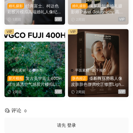
经典富士、柯达色
俄罗斯知名婚礼摄
婚礼摄影
婚礼摄影
彩胶片模拟高端婚礼人像纪实
影师 Pavel Golubnichy 高端
摄影Lightroom预设 Robert
婚礼纪实美学摄影 Lightroom
VIP
VIP
1周前
2周前
Marcillas: RM Film Emulation
预设 Pavel Golubnichy – PA
2（16104）
CK 25 lightroom presets（1
VIP
VIP
6094）
平面素材
·
必下推荐
平面素材
·
必下推荐
复古美学富士400H
全新商业质感人像
胶片模拟
肤色校正
清冷通透空气感胶片模拟Ligh
皮肤肤色微调校正修图Lightr
troom预设 Very Good Preset
oom预设 SKINTONE – QUE
VIP
VIP
2周前
2周前
s – FUJI 400 H（16085）
ST TOOLS 13（16073）
评论
0
请先
登录