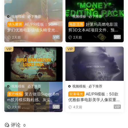
视频模板
·
必下推荐
视频模板
·
必下推荐
AE/PR模板：50种
好莱坞高燃电影混
镜头耀斑
电影混剪
梦幻优雅电影级镜头畸变光学
剪3D文本AE项目文件、预
镜头耀斑折射漏光4K婚礼、
设、效果、项目设置素材包 M
VIP
VIP
2天前
2天前
音乐、剪辑转场叠加模板（16
oney” Editing Pack（1614
145）
3）
VIP
VIP
视频模板
·
必下推荐
视频模板
·
必下推荐
复古做旧Super 8m
AE/PR模板：50款
胶片模拟
双重曝光
m胶片模拟颗粒感、灰尘、划
优雅叙事电影美学人像双重曝
痕、边框、胶片烧伤、漏光婚
光空灵形状遮罩视觉效果模板
VIP
VIP
2天前
4天前
礼纪录片旅游vlog影片视觉效
（16130）
果AE模板工具包（16142）
评论
0