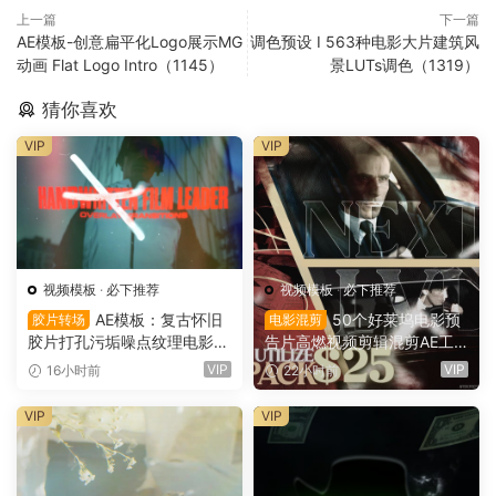
上一篇
下一篇
AE模板-创意扁平化Logo展示MG
调色预设 I 563种电影大片建筑风
动画 Flat Logo Intro（1145）
景LUTs调色（1319）
猜你喜欢
VIP
VIP
视频模板
·
必下推荐
视频模板
·
必下推荐
AE模板：复古怀旧
50个好莱坞电影预
胶片转场
电影混剪
胶片打孔污垢噪点纹理电影帧
告片高燃视频剪辑混剪AE工
叠加电影短片剪辑转场过渡
程项目文件+AE预设+叠加层
VIP
VIP
16小时前
22小时前
（16150）
+视频教程 UTILIZE NEXTLV
L PACK（16780）
VIP
VIP