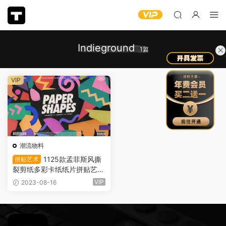
Indieground
1篇
VIP
潮流物料
1125款孟菲斯风撕
拼贴艺术
裂剪纸多彩卡纸纸片拼贴艺术
纸张纹理图片PS设计素材 Ind
VIP
2023-08-16
ieground Design – Paper Sh
apes（8492）