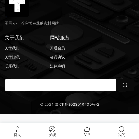
图层云-一个审美在线的素材网站
关于我们
网站服务
关于我们
开通会员
关于隐私
会员协议
联系我们
法律声明
© 2024
陕ICP备2023010409号-2
首页
发现
VIP
我的