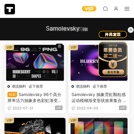
Samolevsky
9篇
荐
VIP
VIP
潮流物料
·
必下推荐
潮流物料
·
必下推荐
Samolevsky 96个高分
Samolevsky 抽象霓虹颗粒感
独家
辨率活力抽象多色彩虹渐变几
运动模糊渐变形状效果集合 Bl
何3D形状元素海报背景包 Irid
urry gradient shapes collect
VIP
VIP
2022-07-31
2022-04-05
escent geometric 3D shape
ion（5101）
s VOL.1（6855）
VIP
VIP