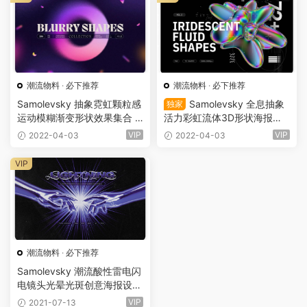
潮流物料
·
必下推荐
潮流物料
·
必下推荐
Samolevsky 抽象霓虹颗粒感
Samolevsky 全息抽象
独家
运动模糊渐变形状效果集合 Bl
活力彩虹流体3D形状海报设
urry gradient shapes（510
计透明PNG素材 3D shapes
VIP
VIP
2022-04-03
2022-04-03
1）
pack（5100）
VIP
潮流物料
·
必下推荐
Samolevsky 潮流酸性雷电闪
电镜头光晕光斑创意海报设计
背景图片素材套装（4311）
VIP
2021-07-13