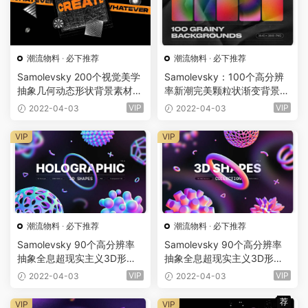
潮流物料
·
必下推荐
潮流物料
·
必下推荐
Samolevsky 200个视觉美学
Samolevsky：100个高分辨
抽象几何动态形状背景素材集
率新潮完美颗粒状渐变背景包
（2041）
（4749）
VIP
VIP
2022-04-03
2022-04-03
VIP
VIP
潮流物料
·
必下推荐
潮流物料
·
必下推荐
Samolevsky 90个高分辨率
Samolevsky 90个高分辨率
抽象全息超现实主义3D形状
抽象全息超现实主义3D形状
设计元素（4905）
设计元素2（4931）
VIP
VIP
2022-04-03
2022-04-03
荐
VIP
VIP