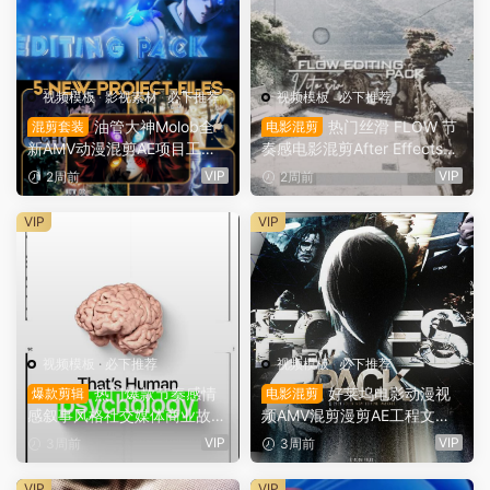
视频模板
·
影视素材
·
必下推荐
视频模板
·
必下推荐
油管大神Molob全
热门丝滑 FLOW 节
混剪套装
电影混剪
新AMV动漫混剪AE项目工程
奏感电影混剪After Effects特
文件+叠加层+音效+AE预设+
效预设包 VITO FLOW EDITI
VIP
VIP
2周前
2周前
3D模型素材捆绑包 Molob’s 3
NG PACK（16071）
50K Editing Pack（16100）
VIP
VIP
视频模板
·
必下推荐
视频模板
·
必下推荐
热门爆款节奏感情
好莱坞电影动漫视
爆款剪辑
电影混剪
感叙事风格社交媒体商业故事
频AMV混剪漫剪AE工程文件
AE工程项目文件（16056）
预设包 Foles New Pac （16
VIP
VIP
3周前
3周前
023）
VIP
VIP