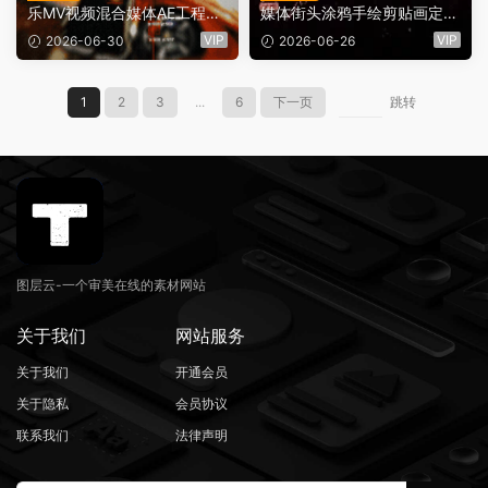
乐MV视频混合媒体AE工程项
媒体街头涂鸦手绘剪贴画定格
目文件模板 ClashiVFX – YEA
动画纹理胶片质感音乐MV短
VIP
VIP
2026-06-30
2026-06-26
T PROYECTO（15777）
片AE工程项目文件 Clashivfx
– Proyecto Mixed Media（1
5751）
1
2
3
...
6
下一页
跳转
图层云-一个审美在线的素材网站
关于我们
网站服务
关于我们
开通会员
关于隐私
会员协议
联系我们
法律声明