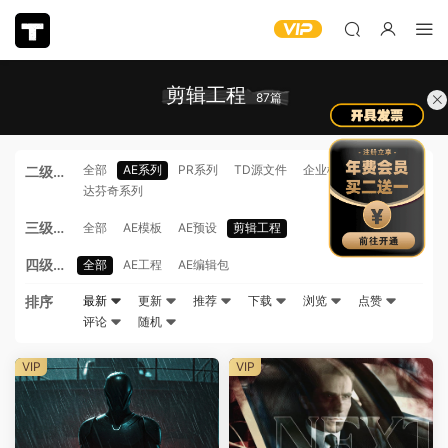
剪辑工程
87篇
全部
AE系列
PR系列
TD源文件
企业模板
剪映模板
二级分
达芬奇系列
类
三级分
全部
AE模板
AE预设
剪辑工程
类
四级分
全部
AE工程
AE编辑包
类
排序
最新
更新
推荐
下载
浏览
点赞
评论
随机
VIP
VIP