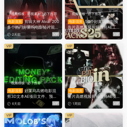
视频模板
·
影视素材
·
必下推荐
视频模板
·
必下推荐
剪辑大神 Alvar 200
50个好莱坞电影预
电影混剪
电影混剪
多个热门好莱坞电影短片混剪
告片高燃视频剪辑混剪AE工
AE预设+音效+教程 AlvarCre
程项目文件+AE预设+叠加层
VIP
VIP
2天前
5天前
ations – MEGA Editing Pack
+视频教程 UTILIZE NEXTLV
（16166）
L PACK（16780）
VIP
VIP
视频模板
·
必下推荐
视频模板
·
必下推荐
好莱坞高燃电影混
15个好莱坞电影预
电影混剪
电影混剪
剪3D文本AE项目文件、预
告片高燃视频剪辑混剪AE项
设、效果、项目设置素材包 M
目文件素材 UTILIZE PJFS PA
VIP
VIP
6天前
1周前
oney” Editing Pack（1614
CK（16120）
3）
VIP
VIP