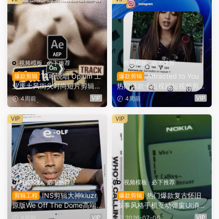
视频模板
·
必下推荐
视频模板
·
必下推荐
嘻哈说唱 Opium 工
Attracted to You
爆款剪辑
爆款剪辑
业废土风街头时尚短片剪辑A
热门爆款卡点视频短视频剪辑
E项目工程文件 Kiuzr – rather
模板AE项目工程文件（1599
VIP
VIP
4周前
4周前
lie (w/ footage)（15998）
1）
VIP
VIP
视频模板
·
必下推荐
视频模板
·
必下推荐
INS剪辑大神kiuzr
热门爆款复古怀旧
剪辑工程
爆款剪辑
原版We Off The Dome高端
叙事风格手机互动弹窗UI消息
短视频节奏卡点高冲击力短片
界面社交媒体商业故事AE工
VIP
VIP
4周前
2026-07-06