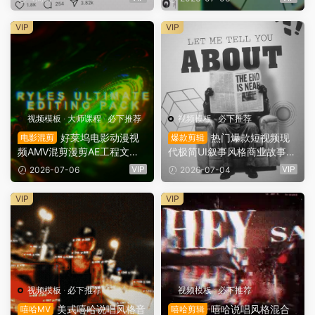
AE工程项目文件（15969）
程项目文件（15938）
VIP
VIP
视频模板
·
大师课程
·
必下推荐
视频模板
·
必下推荐
好莱坞电影动漫视
热门爆款短视频现
电影混剪
爆款剪辑
频AMV混剪漫剪AE工程文件
代极简UI叙事风格商业故事A
预设叠加层预设素材包+视频
E工程项目文件（15927）
VIP
VIP
2026-07-06
2026-07-04
教程 RYLES ULTIMATE EDIT
ING PACK（15934）
VIP
VIP
视频模板
·
必下推荐
视频模板
·
必下推荐
美式嘻哈说唱风格音
嘻哈说唱风格混合
嘻哈MV
嘻哈剪辑