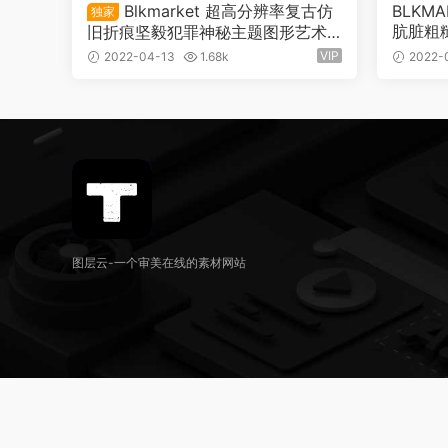
Blkmarket 超高分辨率复古仿
BLKM
独家
肮脏粗
旧折痕坚毅犯罪神秘主题图形艺术
6）
纹理设计资源包 Case Files（520
VIP
2022-04-13
1.68k
2022-
8）
图层云-一个审美在线的素材网站