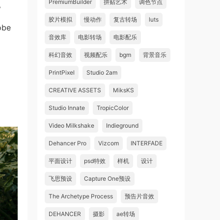
PremiumBuilder
拼贴艺术
调色节点
。
胶片模拟
慢动作
复古转场
luts
obe
音效库
电影转场
电影配乐
科幻音效
视频配乐
bgm
背景音乐
PrintPixel
Studio 2am
CREATIVE ASSETS
MiksKS
Studio Innate
TropicColor
Video Milkshake
Indieground
Dehancer Pro
Vizcom
INTERFADE
平面设计
psd特效
样机
设计
飞思预设
Capture One预设
The Archetype Process
预告片音效
DEHANCER
摄影
ae转场