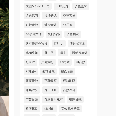
大疆Mavic 4 Pro
LOG灰片
调色素材
调色练习
视频分镜
空镜素材
时钟音效
钟摆音效
ae工程
ae项目文件
慢门转场
调色预设
达芬奇调色预设
胶片lut
变形宽荧幕
视频叠加
叠加层
漏光
慢动作音效
纪录片
户外旅行
ae特效
UI音效
PS插件
齿轮音效
键盘音效
环境音效
字幕动画
标题动画
开场片头
片头动画
音效设计
广告音效
背景音乐素材
视频音效
极限运动
ofx插件
音效素材分享