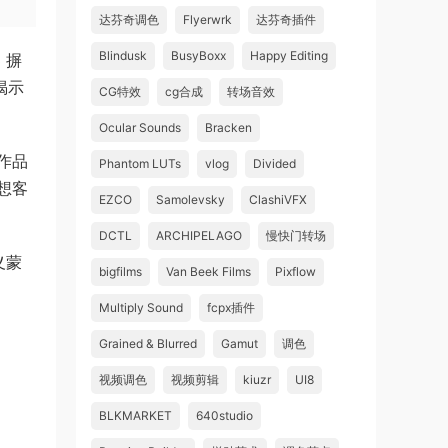
达芬奇调色
Flyerwrk
达芬奇插件
Blindusk
BusyBoxx
Happy Editing
3 摒
揭示
CG特效
cg合成
转场音效
Ocular Sounds
Bracken
作品
Phantom LUTs
vlog
Divided
想客
EZCO
Samolevsky
ClashiVFX
DCTL
ARCHIPELAGO
慢快门转场
义蒙
bigfilms
Van Beek Films
Pixflow
Multiply Sound
fcpx插件
Grained & Blurred
Gamut
调色
视频调色
视频剪辑
kiuzr
UI8
BLKMARKET
640studio
、