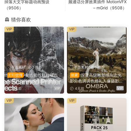
掉落大文字标题动画预设
频通话分屏效果插件 MotionVFX
（9506）
– mGrid（9508）
猜你喜欢
VIP
VIP
平面素材
·
必下推荐
平面素材
·
必下推荐
复古竖线颗粒噪点
深邃高级雕塑感杂志光
打印纹理
独家
扫描打印印刷黑白图片叠加滤
影分色调调色婚礼人像摄影Li
镜PAT 图案纹理+PS动作+GR
ghtroom预设 Archipelago Q
VIP
VIP
4天前
4天前
D 渐变预设 Züli – +10 Scann
uest – QUEST 61 OMBRA
ed-Printer Effects（1674
（16147）
VIP
VIP
9）