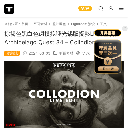
当前位置：
首页
平面素材
照片调色
Lightroom 预设
正文
棕褐色黑白色调模拟哑光锡版摄影LR调色预设
Archipelago Quest 34 – Collodion（9507）
锡版摄影
2024-03-03
平面素材
1.17k