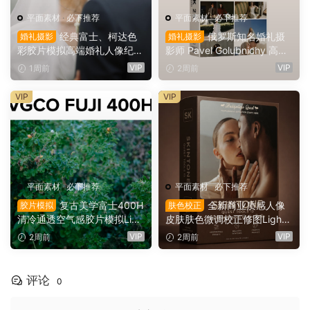
平面素材
·
必下推荐
平面素材
·
必下推荐
经典富士、柯达色
俄罗斯知名婚礼摄
婚礼摄影
婚礼摄影
彩胶片模拟高端婚礼人像纪实
影师 Pavel Golubnichy 高端
摄影Lightroom预设 Robert
婚礼纪实美学摄影 Lightroom
VIP
VIP
1周前
2周前
Marcillas: RM Film Emulation
预设 Pavel Golubnichy – PA
2（16104）
CK 25 lightroom presets（1
VIP
VIP
6094）
平面素材
·
必下推荐
平面素材
·
必下推荐
复古美学富士400H
全新商业质感人像
胶片模拟
肤色校正
清冷通透空气感胶片模拟Ligh
皮肤肤色微调校正修图Lightr
troom预设 Very Good Preset
oom预设 SKINTONE – QUE
VIP
VIP
2周前
2周前
s – FUJI 400 H（16085）
ST TOOLS 13（16073）
评论
0