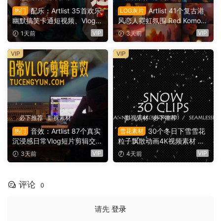
配乐：Artlist 35首欢乐
Artlist 41个复古港
热门
LOG灰片
幽默搞笑卡通短视频、Vlog、
风恋人霓虹氛围 Red Komod
情景喜剧电影广告配乐BGM
o-X 摄像机实拍4K原始LOG
VIP
VIP
1天前
3天前
视频背景音乐素材（16141）
灰片调色练习视频素材（161
27）
VIP
VIP
必下推荐
·
影视素材
影视素材
·
必下推荐
音效：Artlist 87个真实
30个冬日下雪雪花
热门
雪花素材
沉浸感日常Vlog短片剪辑交互
粒子飘散动画4K视频素材 含a
动作多功能拟真音效包（161
lpha透明通道 Realistic Snow
VIP
VIP
3天前
4天前
28）
Effects Pack（16126）
评论
0
请先
登录