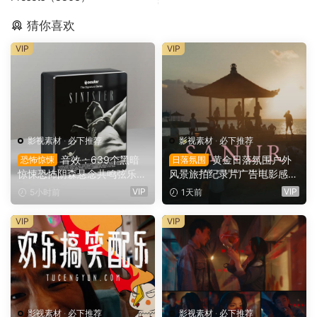
猜你喜欢
VIP
VIP
影视素材
·
必下推荐
影视素材
·
必下推荐
音效：639个黑暗
黄金日落氛围户外
恐怖惊悚
日落氛围
惊悚恐怖阴森悬念共鸣弦乐电
风景旅拍纪录片广告电影感短
影广告游戏音效素材 Ocular
片达芬奇调色节点+LUT调色
VIP
VIP
5小时前
1天前
Sounds – Sinister – Horror S
预设（16144）
FX（16478）
VIP
VIP
影视素材
·
必下推荐
影视素材
·
必下推荐