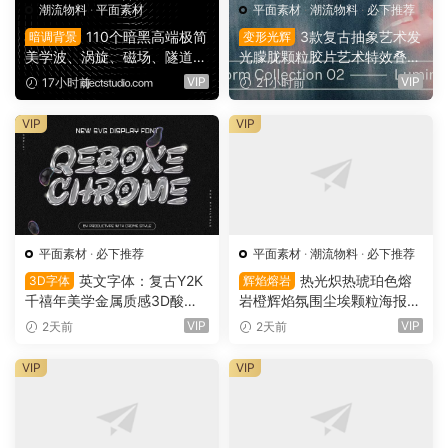
潮流物料
·
平面素材
平面素材
·
潮流物料
·
必下推荐
110个暗黑高端极简
3款复古抽象艺术发
暗调背景
变形光辉
美学波、涡旋、磁场、隧道、
光朦胧颗粒胶片艺术特效叠加
晕光学艺术图片背景素材 Flo
PSD特效样机组合 Orbyt Stu
VIP
VIP
17小时前
21小时前
w Patterns Background Pac
dio – Transform Collection 0
k（16163）
2 – Luminous（16162）
VIP
VIP
平面素材
·
必下推荐
平面素材
·
潮流物料
·
必下推荐
英文字体：复古Y2K
热光炽热琥珀色熔
3D字体
辉焰熔岩
千禧年美学金属质感3D酸性
岩橙辉焰氛围尘埃颗粒海报封
镀铬文字LOGO标题封面海报
面设计PSD特效样机 Glow Inf
VIP
VIP
2天前
2天前
设计SVG字体 Qebox Chrom
erno Effect（16157）
e – 3D Style SVG Font（161
VIP
VIP
59）