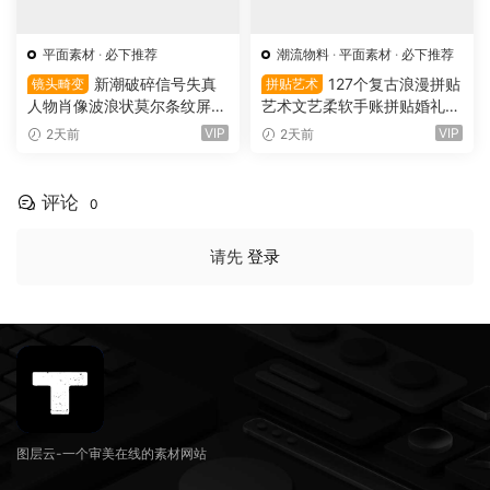
平面素材
·
必下推荐
潮流物料
·
平面素材
·
必下推荐
新潮破碎信号失真
127个复古浪漫拼贴
镜头畸变
拼贴艺术
人物肖像波浪状莫尔条纹屏幕
艺术文艺柔软手账拼贴婚礼纸
畸变专辑封面音乐海报传单P
张边框信封蕾丝蝴蝶结小物件
VIP
VIP
2天前
2天前
SD特效样机模板 Screen Dist
丝带布片PNG图片设计套装 S
ortion Effect（16156）
oft Files: Minimal Archive Co
llage（16152）
评论
0
请先
登录
图层云-一个审美在线的素材网站