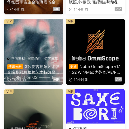
华氛围宇宙尘金璀璨质感金色
纸照片相框拼贴剪贴簿情绪板
粒子流动慢动作8K视频素材
旅游日记手账电影VLOG短片
VIP
VIP
1小时前
14小时前
背景素材（16165）
开场片头（16164）
VIP
VIP
平面素材
·
潮流物料
·
必下推荐
插件软件
·
必下推荐
3款复古抽象艺术发
Nobe OmniScope v1.1
变形光辉
更新
光朦胧颗粒胶片艺术特效叠加
1.52 Win/Mac达芬奇/AE/PR/
PSD特效样机组合 Orbyt Stu
OFX视频调色万能示波器插件
VIP
VIP
18小时前
19小时前
dio – Transform Collection 0
（9753）
2 – Luminous（16162）
VIP
VIP
影视素材
·
必下推荐
必下推荐