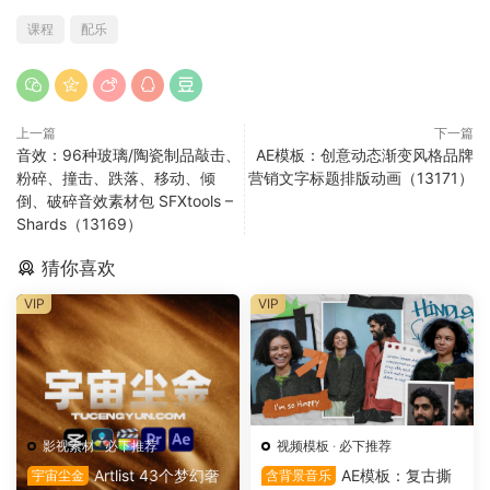
课程
配乐
上一篇
下一篇
音效：96种玻璃/陶瓷制品敲击、
AE模板：创意动态渐变风格品牌
粉碎、撞击、跌落、移动、倾
营销文字标题排版动画（13171）
倒、破碎音效素材包 SFXtools –
Shards（13169）
猜你喜欢
VIP
VIP
影视素材
·
必下推荐
视频模板
·
必下推荐
Artlist 43个梦幻奢
AE模板：复古撕
宇宙尘金
含背景音乐