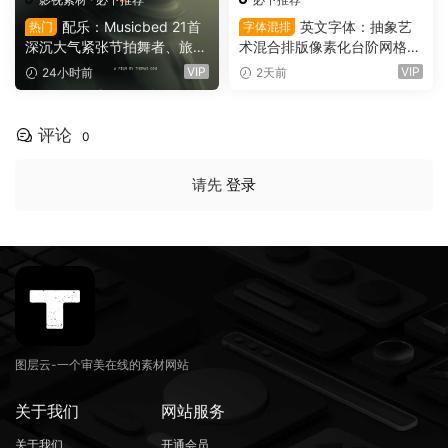
配乐：Musicbed 21首
英文字体：抽象艺
热门
字体混排
深沉大气紧张节拍舞者、旅行
术混合排版像素化台阶网格状
场景商业电影广告宣传配乐B
手绘螺旋有机曲线版面设计封
VIP
VIP
24小时前
2天前
GM视频背景音乐素材（1616
面海报字体 Saxe Bori Typef
1）
ace（16160）
评论
0
请先
登录
图层云-一个审美在线的素材网站
关于我们
网站服务
关于我们
开通会员