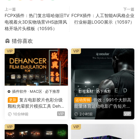
上一篇
下一篇
FCPX插件：热门复古嘻哈做旧TV
FCPX插件：人工智能AI风格企业
电视着火3D实物场景VHS故障风
行业标题LOGO展示（10597）
格开场片头模板（10595）
猜你喜欢
VIP
VIP
插件软件
·
MAC区
·
必下推荐
影视素材
·
必下推荐
复古电影胶片色彩分级
音效：991个大胆高
更新
运动剪辑
颗粒光晕胶片模拟工具 Deha
能量体育运动电影广告短片剪
ncer Pro OFX 达芬奇/FCPX/
辑功能拟音音效素材包 Ocula
VIP
VIP
10分钟前
2小时前
AE/PR/PS/LR/Capture One
r Sounds Forged – Cinemati
Win/Mac破解版（7587）
c Sports SFX（16170）
VIP
VIP