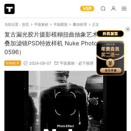
当前位置：
首页
平面素材
平面图形
叠加纹理
正文
复古漏光胶片摄影模糊扭曲抽象艺术图片后期
叠加滤镜PSD特效样机 Nuke Photo Effect（1
0596）
模糊效果
2024-09-07
平面素材
·
必下推荐
1k