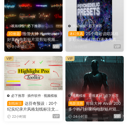
视频模板
·
必下推荐
视频模板
·
必下推荐
油管大神 Hurricane
25个嘻哈说唱风格
3D标题
迷幻失真
好莱坞电影短片混剪短视频M
多彩霓虹迷幻致幻液体失真背
V剪辑3D文字标题动画特效A
景AE预设效果包 Jamo VFX P
VIP
VIP
2小时前
18小时前
E工程项目文件 Hurricane Te
sychedelic Presets 1（1616
xt Bundle（16169）
8）
VIP
VIP
必下推荐
·
插件软件
·
视频模板
视频模板
·
影视素材
·
必下推荐
达芬奇预设：20个
剪辑大神 Alvar 200
划线标注
电影混剪
纪实纪录片风格划线标注文字
多个热门好莱坞电影短片混剪
高亮突出标注划重点显示动画
AE预设+音效+教程 AlvarCre
VIP
VIP
22小时前
24小时前
预设插件（16167）
ations – MEGA Editing Pack
（16166）