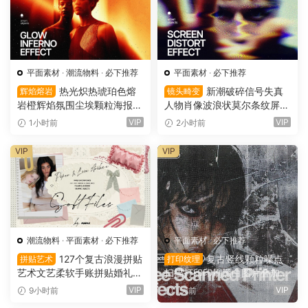
平面素材
·
潮流物料
·
必下推荐
平面素材
·
必下推荐
热光炽热琥珀色熔
新潮破碎信号失真
辉焰熔岩
镜头畸变
岩橙辉焰氛围尘埃颗粒海报封
人物肖像波浪状莫尔条纹屏幕
面设计PSD特效样机 Glow Inf
畸变专辑封面音乐海报传单P
VIP
VIP
1小时前
2小时前
erno Effect（16157）
SD特效样机模板 Screen Dist
ortion Effect（16156）
VIP
VIP
潮流物料
·
平面素材
·
必下推荐
平面素材
·
必下推荐
127个复古浪漫拼贴
复古竖线颗粒噪点
拼贴艺术
打印纹理
艺术文艺柔软手账拼贴婚礼纸
扫描打印印刷黑白图片叠加滤
张边框信封蕾丝蝴蝶结小物件
镜PAT 图案纹理+PS动作+GR
VIP
VIP
9小时前
1天前
丝带布片PNG图片设计套装 S
D 渐变预设 Züli – +10 Scann