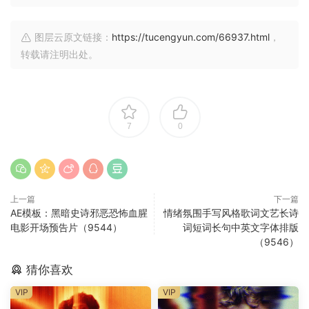
图层云原文链接：
https://tucengyun.com/66937.html
，
转载请注明出处。
7
0
上一篇
下一篇
AE模板：黑暗史诗邪恶恐怖血腥
情绪氛围手写风格歌词文艺长诗
电影开场预告片（9544）
词短词长句中英文字体排版
（9546）
猜你喜欢
VIP
VIP