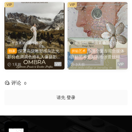
oft Files: Minimal Archive Co
ed-Printer Effects（1674
VIP
VIP
llage（16152）
9）
平面素材
·
必下推荐
潮流物料
·
平面素材
·
必下推荐
深邃高级雕塑感杂志光
128个复古混合媒体
独家
拼贴艺术
影分色调调色婚礼人像摄影Li
拼贴艺术剪贴画纸张蕾丝蝴蝶
ghtroom预设 Archipelago Q
结珍珠缎带纺织品PNG免扣图
VIP
VIP
1天前
3天前
uest – QUEST 61 OMBRA
片设计套装 Layer by Layer:
（16147）
Journaling Set（16135）
评论
0
请先
登录