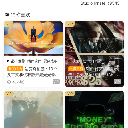
Studio Innate（9545）
猜你喜欢
VIP
VIP
必下推荐
·
插件软件
·
视频模板
视频模板
·
必下推荐
达芬奇预设：10个
50个好莱坞电影预
漏光转场
电影混剪
复古柔和优雅散景漏光光斑划
告片高燃视频剪辑混剪AE工
痕纹理叠加4K无缝转场过渡
程项目文件+AE预设+叠加层
VIP
VIP
3小时前
3小时前
（16137）
+视频教程 UTILIZE NEXTLV
L PACK（16780）
VIP
VIP