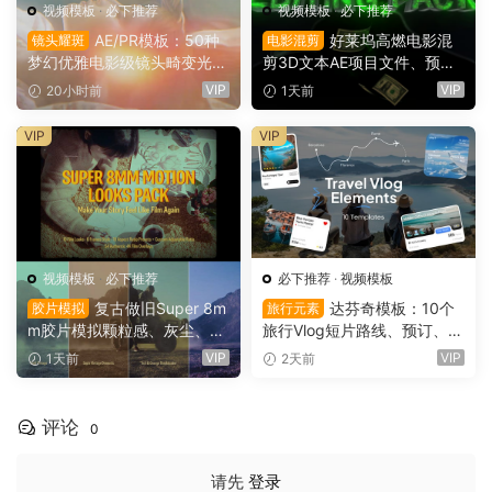
视频模板
·
必下推荐
视频模板
·
必下推荐
AE/PR模板：50种
好莱坞高燃电影混
镜头耀斑
电影混剪
梦幻优雅电影级镜头畸变光学
剪3D文本AE项目文件、预
镜头耀斑折射漏光4K婚礼、
设、效果、项目设置素材包 M
VIP
VIP
20小时前
1天前
音乐、剪辑转场叠加模板（16
oney” Editing Pack（1614
145）
3）
VIP
VIP
视频模板
·
必下推荐
必下推荐
·
视频模板
复古做旧Super 8m
达芬奇模板：10个
胶片模拟
旅行元素
m胶片模拟颗粒感、灰尘、划
旅行Vlog短片路线、预订、航
痕、边框、胶片烧伤、漏光婚
班、活动、远足、地点、评
VIP
VIP
1天前
2天前
礼纪录片旅游vlog影片视觉效
分、价格、目的地信息动画模
果AE模板工具包（16142）
板（16136）
评论
0
请先
登录