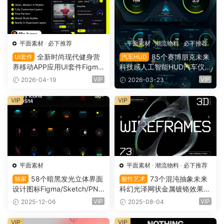
平面素材
·
必下推荐
平面素材
·
潮流物料
·
必下推荐
全新时尚现代健身营
85个赛博朋克未来
UI套件
汽车HUD
养移动APP应用UI套件Figma
科技感人工智能HUD汽车仪表
模板 NutriFit- Fitness & Nutr
盘UI元素PSD模板 Pixflow –
VIP
VIP
2026-04-19
2026-03-23
ition Mobile App UI Kit（144
Smart Car HUD V.1（1528
38）
0）
VIP
VIP
平面素材
平面素材
·
潮流物料
·
必下推荐
58个暗黑发光立体界面
73个混沌抽象未来
独家
酸性艺术
设计图标Figma/Sketch/PNG
科幻光泽网状金属镀铬效果3
素材 Glossy icons（14161）
D艺术线框PNG免抠素材 3D
VIP
VIP
2025-12-06
2025-08-04
Chrome Wireframes（1303
9）
VIP
VIP