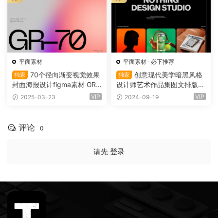
平面素材
平面素材
·
必下推荐
70个径向渐变视觉效果
创意现代美学暗黑风格
独家
独家
封面海报设计figma素材 GR-
设计师艺术作品集图文排版演
70 — 70 Stunning Radial Gr
示文稿设计Figma模板 Nothi
VIP
VIP
2025-03-23
2024-09-19
adients（11953）
ng Studio – Dynamic Figma
Template（10680）
评论
0
请先
登录