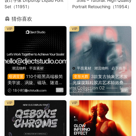
设计字体 Dripdrop Liquid Font
Stills – Tutorial: High Quality
Set（11951）
Portrait Retouching（11954）
猜你喜欢
VIP
VIP
潮流物料
·
平面素材
平面素材
·
潮流物料
·
必下推荐
110个暗黑高端极简
3款复古抽象艺术发
暗调背景
变形光辉
美学波、涡旋、磁场、隧道、
光朦胧颗粒胶片艺术特效叠加
晕光学艺术图片背景素材 Flo
PSD特效样机组合 Orbyt Stu
VIP
VIP
18小时前
22小时前
w Patterns Background Pac
dio – Transform Collection 0
k（16163）
2 – Luminous（16162）
VIP
VIP