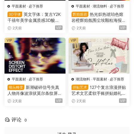
平面素材
·
必下推荐
平面素材
·
潮流物料
·
必下推荐
英文字体：复古Y2K
热光炽热琥珀色熔
3D字体
辉焰熔岩
千禧年美学金属质感3D酸性
岩橙辉焰氛围尘埃颗粒海报封
镀铬文字LOGO标题封面海报
面设计PSD特效样机 Glow Inf
VIP
VIP
2天前
2天前
设计SVG字体 Qebox Chrom
erno Effect（16157）
e – 3D Style SVG Font（161
VIP
VIP
59）
平面素材
·
必下推荐
潮流物料
·
平面素材
·
必下推荐
新潮破碎信号失真
127个复古浪漫拼贴
镜头畸变
拼贴艺术
人物肖像波浪状莫尔条纹屏幕
艺术文艺柔软手账拼贴婚礼纸
畸变专辑封面音乐海报传单P
张边框信封蕾丝蝴蝶结小物件
VIP
VIP
2天前
2天前
SD特效样机模板 Screen Dist
丝带布片PNG图片设计套装 S
ortion Effect（16156）
oft Files: Minimal Archive Co
llage（16152）
评论
0