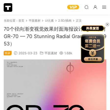
当前位置：
首页
平面素材
UI元素
2.5D/插画
正文
70个径向渐变视觉效果封面海报设计figma素材
GR-70 — 70 Stunning Radial Gradients（119
53）
独家
2025-03-23
平面素材
1.68k