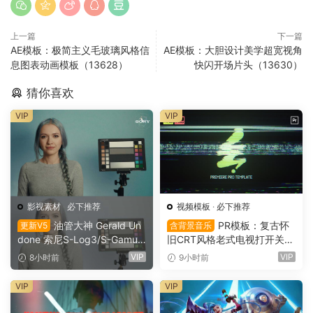
上一篇
下一篇
AE模板：极简主义毛玻璃风格信
AE模板：大胆设计美学超宽视角
息图表动画模板（13628）
快闪开场片头（13630）
猜你喜欢
VIP
VIP
影视素材
·
必下推荐
视频模板
·
必下推荐
油管大神 Gerald Un
PR模板：复古怀
更新V5
含背景音乐
done 索尼S-Log3/S-Gamut
旧CRT风格老式电视打开关闭
3.Cine素材色彩还原、监看L
LOGO动画展示（16151）
VIP
VIP
8小时前
9小时前
UT调色预设 Gerald Undone
– S-Log3 LUT Pack（1260
VIP
VIP
2）