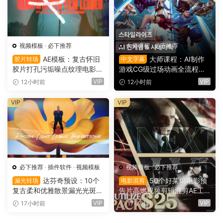
视频模板
·
必下推荐
大师课程
·
必下推荐
AE模板：复古怀旧
大师课程：AI制作
胶片转场
中文字幕
胶片打孔污垢噪点纹理电影帧
游戏CG级过场动画全流程视
叠加电影短片剪辑转场过渡
频课程 中文字幕（16149）
VIP
VIP
12小时前
12小时前
（16150）
VIP
VIP
必下推荐
·
插件软件
·
视频模板
视频模板
·
必下推荐
达芬奇预设：10个
50个好莱坞电影预
漏光转场
电影混剪
复古柔和优雅散景漏光光斑划
告片高燃视频剪辑混剪AE工
痕纹理叠加4K无缝转场过渡
程项目文件+AE预设+叠加层
VIP
VIP
17小时前
17小时前
（16137）
+视频教程 UTILIZE NEXTLV
L PACK（16780）