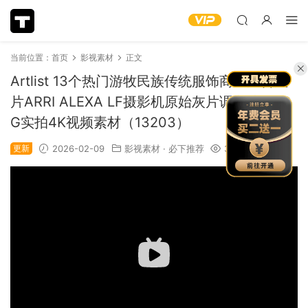
当前位置：
首页
影视素材
正文
Artlist 13个热门游牧民族传统服饰商业广告短
片ARRI ALEXA LF摄影机原始灰片调色练习LO
G实拍4K视频素材（13203）
更新
2026-02-09
影视素材
·
必下推荐
3.16k