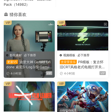
Pack（14982）
猜你喜欢
VIP
VIP
影视素材
·
必下推荐
视频模板
·
必下推荐
油管大神 Gerald Un
PR模板：复古怀
更新V5
含背景音乐
done 索尼S-Log3/S-Gamut
旧CRT风格老式电视打开关闭
3.Cine素材色彩还原、监看L
LOGO动画展示（16151）
VIP
VIP
4小时前
4小时前
UT调色预设 Gerald Undone
– S-Log3 LUT Pack（1260
VIP
VIP
2）