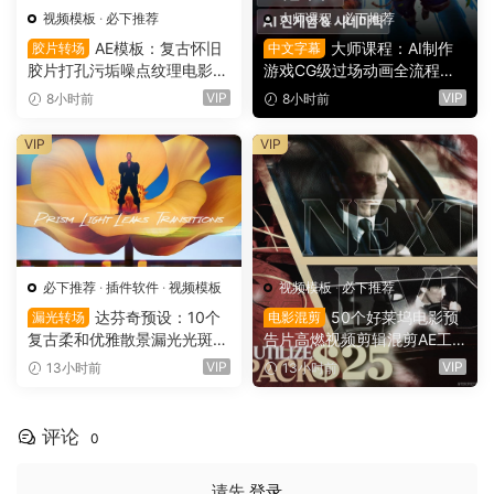
视频模板
·
必下推荐
大师课程
·
必下推荐
AE模板：复古怀旧
大师课程：AI制作
胶片转场
中文字幕
胶片打孔污垢噪点纹理电影帧
游戏CG级过场动画全流程视
叠加电影短片剪辑转场过渡
频课程 中文字幕（16149）
VIP
VIP
8小时前
8小时前
（16150）
VIP
VIP
必下推荐
·
插件软件
·
视频模板
视频模板
·
必下推荐
达芬奇预设：10个
50个好莱坞电影预
漏光转场
电影混剪
复古柔和优雅散景漏光光斑划
告片高燃视频剪辑混剪AE工
痕纹理叠加4K无缝转场过渡
程项目文件+AE预设+叠加层
VIP
VIP
13小时前
13小时前
（16137）
+视频教程 UTILIZE NEXTLV
L PACK（16780）
评论
0
请先
登录