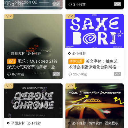
PSD特效样机组合 Orbyt Stu
OFX视频调色万能示波器插件
VIP
VIP
3小时前
3小时前
dio – Transform Collection 0
（9753）
2 – Luminous（16162）
VIP
VIP
影视素材
·
必下推荐
必下推荐
配乐：Musicbed 21首
英文字体：抽象艺
热门
字体混排
深沉大气紧张节拍舞者、旅行
术混合排版像素化台阶网格状
场景商业电影广告宣传配乐B
手绘螺旋有机曲线版面设计封
VIP
VIP
8小时前
22小时前
GM视频背景音乐素材（1616
面海报字体 Saxe Bori Typef
1）
ace（16160）
VIP
VIP
平面素材
·
必下推荐
必下推荐
·
插件软件
·
视频模板