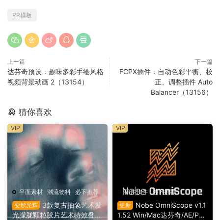
PR模板
上一篇
下一篇
达芬奇预设：趣味多彩手绘风格
FCPX插件：自动色彩平衡、校
视频背景动画 2（13154）
正、调整插件 Auto
Balancer（13156）
猜你喜欢
VIP
VIP
平面素材
·
潮流物料
·
必下推荐
插件软件
·
必下推荐
3款复古抽象艺术发
Nobe OmniScope v1.1
变形光辉
更新
光朦胧颗粒胶片艺术特效叠加
1.52 Win/Mac达芬奇/AE/PR/