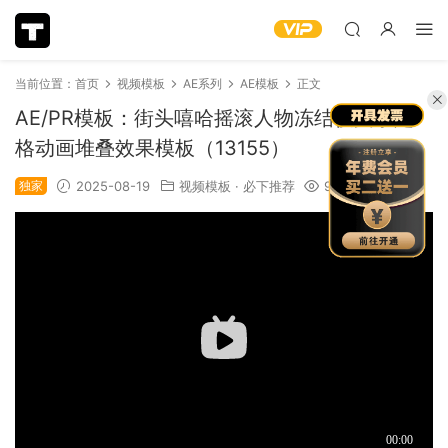
当前位置：
首页
视频模板
AE系列
AE模板
正文
AE/PR模板：街头嘻哈摇滚人物冻结帧文字定
格动画堆叠效果模板（13155）
独家
2025-08-19
视频模板
·
必下推荐
979