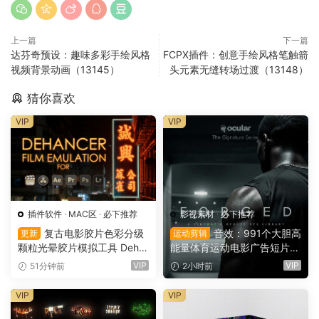
上一篇
下一篇
达芬奇预设：趣味多彩手绘风格
FCPX插件：创意手绘风格笔触箭
视频背景动画（13145）
头元素无缝转场过渡（13148）
猜你喜欢
VIP
VIP
插件软件
·
MAC区
·
必下推荐
影视素材
·
必下推荐
复古电影胶片色彩分级
音效：991个大胆高
更新
运动剪辑
颗粒光晕胶片模拟工具 Deha
能量体育运动电影广告短片剪
ncer Pro OFX 达芬奇/FCPX/
辑功能拟音音效素材包 Ocula
VIP
VIP
51分钟前
2小时前
AE/PR/PS/LR/Capture One
r Sounds Forged – Cinemati
Win/Mac破解版（7587）
c Sports SFX（16170）
VIP
VIP