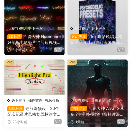
视频模板
·
必下推荐
视频模板
·
必下推荐
油管大神 Hurricane
25个嘻哈说唱风格
3D标题
迷幻失真
好莱坞电影短片混剪短视频M
多彩霓虹迷幻致幻液体失真背
V剪辑3D文字标题动画特效A
景AE预设效果包 Jamo VFX P
VIP
VIP
3小时前
19小时前
E工程项目文件 Hurricane Te
sychedelic Presets 1（1616
xt Bundle（16169）
8）
VIP
VIP
必下推荐
·
插件软件
·
视频模板
视频模板
·
影视素材
·
必下推荐
达芬奇预设：20个
剪辑大神 Alvar 200
划线标注
电影混剪
纪实纪录片风格划线标注文字
多个热门好莱坞电影短片混剪
高亮突出标注划重点显示动画
AE预设+音效+教程 AlvarCre
VIP
VIP
23小时前
1天前
预设插件（16167）
ations – MEGA Editing Pack
（16166）