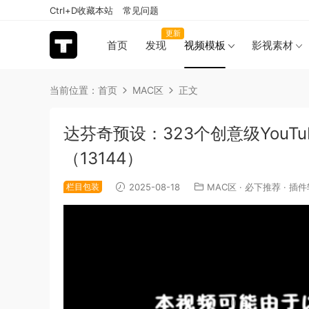
Ctrl+D收藏本站
常见问题
更新
首页
发现
视频模板
影视素材
当前位置：
首页
MAC区
正文
达芬奇预设：323个创意级You
（13144）
栏目包装
2025-08-18
MAC区
·
必下推荐
·
插件