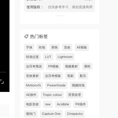
使用版权：
仅供参考学习，请勿直接商用
热门标签
字体
转场
剪辑
音效
AE模板
转场过渡
LUT
Lightroom
达芬奇预设
PR模板
视频素材
课程
音效素材
达芬奇模板
笔刷
配乐
Motionvfx
PowerGrade
视频转场
AE插件
Tropic colour
背景纹理
电影音效
raw
Acidbite
PR插件
慢快门
Capture One
Cinepacks