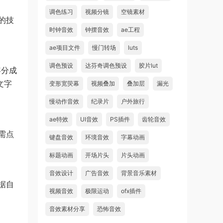
调色练习
视频分镜
空镜素材
的技
时钟音效
钟摆音效
ae工程
ae项目文件
慢门转场
luts
调色预设
达芬奇调色预设
胶片lut
容分成
文字
变形宽荧幕
视频叠加
叠加层
漏光
慢动作音效
纪录片
户外旅行
ae特效
UI音效
PS插件
齿轮音效
需点
键盘音效
环境音效
字幕动画
标题动画
开场片头
片头动画
音效设计
广告音效
背景音乐素材
据自
视频音效
极限运动
ofx插件
音效素材分享
恐怖音效