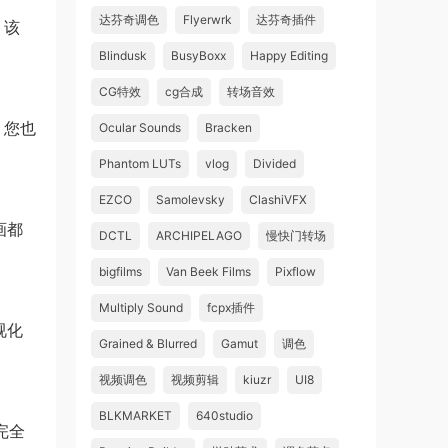
达芬奇调色
Flyerwrk
达芬奇插件
。该
Blindusk
BusyBoxx
Happy Editing
CG特效
cg合成
转场音效
，您也
Ocular Sounds
Bracken
Phantom LUTs
vlog
Divided
EZCO
Samolevsky
ClashiVFX
画都
DCTL
ARCHIPELAGO
慢快门转场
bigfilms
Van Beek Films
Pixflow
Multiply Sound
fcpx插件
视化
Grained & Blurred
Gamut
调色
视频调色
视频剪辑
kiuzr
UI8
BLKMARKET
640studio
完全