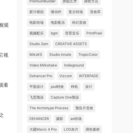
PremiumBuilder
拼贴艺术
调色节点
胶片模拟
慢动作
复古转场
音效库
电影转场
电影配乐
科幻音效
醒观
视频配乐
bgm
背景音乐
PrintPixel
Studio 2am
CREATIVE ASSETS
它视
MiksKS
Studio Innate
TropicColor
Video Milkshake
Indieground
Dehancer Pro
Vizcom
INTERFADE
观看
平面设计
psd特效
样机
设计
飞思预设
Capture One预设
The Archetype Process
预告片音效
之
DEHANCER
摄影
ae转场
大疆Mavic 4 Pro
LOG灰片
调色素材