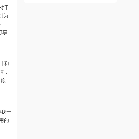
对于
别为
同。
可享
设计和
洁，
建旅
年我一
用的