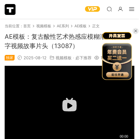
当前位置：
首页
视频模板
AE系列
AE模板
正文
AE模板：复古酸性艺术热感应模糊渐变效果文
字视频故事片头（13087）
独家
2025-08-12
视频模板
·
必下推荐
1.29k