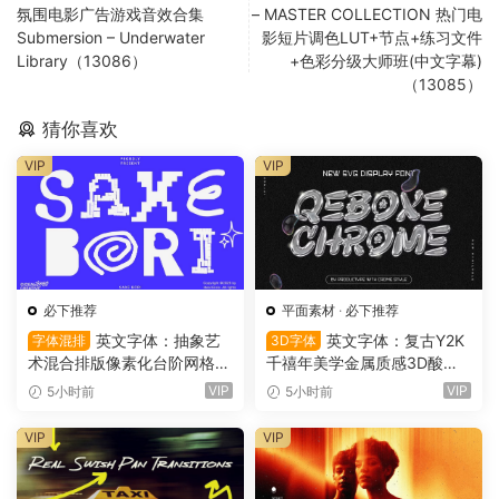
氛围电影广告游戏音效合集
– MASTER COLLECTION 热门电
Submersion – Underwater
影短片调色LUT+节点+练习文件
Library（13086）
+色彩分级大师班(中文字幕)
（13085）
猜你喜欢
VIP
VIP
必下推荐
平面素材
·
必下推荐
英文字体：抽象艺
英文字体：复古Y2K
字体混排
3D字体
术混合排版像素化台阶网格状
千禧年美学金属质感3D酸性
手绘螺旋有机曲线版面设计封
镀铬文字LOGO标题封面海报
VIP
VIP
5小时前
5小时前
面海报字体 Saxe Bori Typef
设计SVG字体 Qebox Chrom
ace（16160）
e – 3D Style SVG Font（161
VIP
VIP
59）