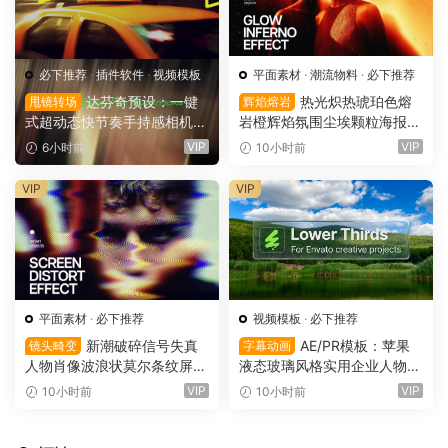
必下推荐
·
插件软件
·
视频模板
平面素材
·
潮流物料
·
必下推荐
达芬奇预设：一键
热光炽热琥珀色熔
甩镜转场
辉焰熔岩
式超动态快节奏手持感相机摇
岩橙辉焰氛围尘埃颗粒海报封
晃运动甩镜头无缝转场过渡
面设计PSD特效样机 Glow Inf
VIP
VIP
6小时前
10小时前
支持横竖屏（16158）
erno Effect（16157）
VIP
VIP
平面素材
·
必下推荐
视频模板
·
必下推荐
新潮破碎信号失真
AE/PR模板：苹果
镜头畸变
字幕动画
人物肖像波浪状莫尔条纹屏幕
液态玻璃风格实用企业人物宣
畸变专辑封面音乐海报传单P
传下横栏字幕条文字标题动画
VIP
VIP
10小时前
10小时前
SD特效样机模板 Screen Dist
（16155）
ortion Effect（16156）