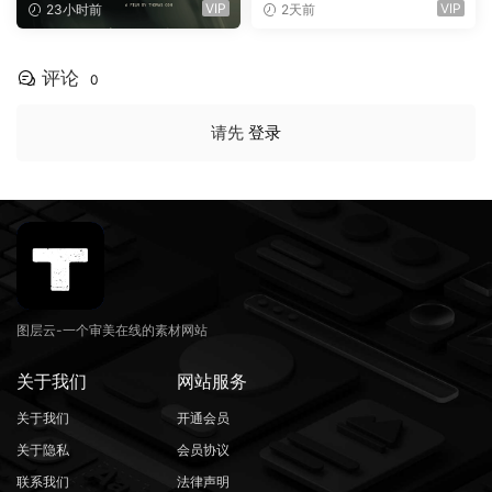
场景商业电影广告宣传配乐B
手绘螺旋有机曲线版面设计封
VIP
VIP
23小时前
2天前
GM视频背景音乐素材（1616
面海报字体 Saxe Bori Typef
1）
ace（16160）
评论
0
请先
登录
图层云-一个审美在线的素材网站
关于我们
网站服务
关于我们
开通会员
关于隐私
会员协议
联系我们
法律声明