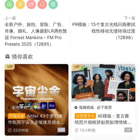
上一篇
下一篇
全新户外、旅拍、冒险、广告、
PR模板：15个复古光线闪烁擦拭
肖像、婚礼、人像摄影LR调色预
线性移动无缝转场过渡
设 Forrest Mankins – FM Pro
（12898）
Presets 2025（12895）
猜你喜欢
VIP
VIP
影视素材
·
必下推荐
视频模板
·
必下推荐
Artlist 43个梦幻奢
AE模板：复古撕
宇宙尘金
含背景音乐
华氛围宇宙尘金璀璨质感金色
纸照片相框拼贴剪贴簿情绪板
粒子流动慢动作8K视频素材
旅游日记手账电影VLOG短片
VIP
VIP
22分钟前
13小时前
背景素材（16165）
开场片头（16164）