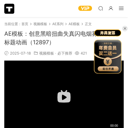
当前位置：
首页
视频模板
AE系列
AE模板
正文
AE模板：创意黑暗扭曲失真闪电烟雾效果文字
标题动画（12897）
2025-07-18
视频模板
·
必下推荐
421