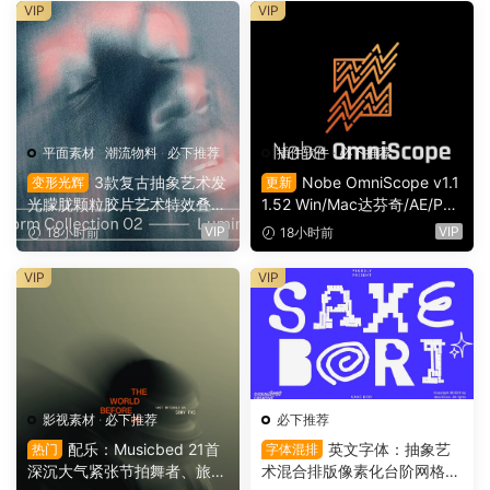
VIP
VIP
平面素材
·
潮流物料
·
必下推荐
插件软件
·
必下推荐
3款复古抽象艺术发
Nobe OmniScope v1.1
变形光辉
更新
光朦胧颗粒胶片艺术特效叠加
1.52 Win/Mac达芬奇/AE/PR/
PSD特效样机组合 Orbyt Stu
OFX视频调色万能示波器插件
VIP
VIP
18小时前
18小时前
dio – Transform Collection 0
（9753）
2 – Luminous（16162）
VIP
VIP
影视素材
·
必下推荐
必下推荐
配乐：Musicbed 21首
英文字体：抽象艺
热门
字体混排
深沉大气紧张节拍舞者、旅行
术混合排版像素化台阶网格状