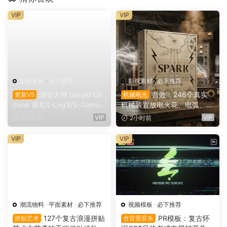
VIP
VIP
影视素材
·
必下推荐
影视素材
·
必下推荐
油管大神 Gerald Un
音效：246个真实
更新V5
机械电光
done 索尼S-Log3/S-Gamut
机械装置放电火花、电弧、嗡
3.Cine素材色彩还原、监看L
鸣、嗡鸣、机械激活冲击电影
VIP
VIP
2小时前
2小时前
UT调色预设 Gerald Undone
游戏广告音效素材 SoundMor
– S-Log3 LUT Pack（1260
ph SPARK（16153）
VIP
VIP
2）
潮流物料
·
平面素材
·
必下推荐
视频模板
·
必下推荐
127个复古浪漫拼贴
PR模板：复古怀
拼贴艺术
含背景音乐