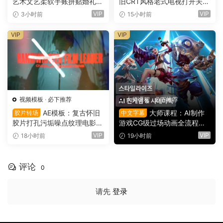
艺术文艺柔软手账拼贴婚礼纸
旧CRT风格老式电视打开关闭
张边框信封蕾丝蝴蝶结小物件
LOGO动画展示（16151）
VIP
VIP
3小时前
15小时前
丝带布片PNG图片设计套装 S
oft Files: Minimal Archive Co
VIP
VIP
llage（16152）
视频模板
·
必下推荐
大师课程
·
必下推荐
AE模板：复古怀旧
大师课程：AI制作
胶片转场
中文字幕
胶片打孔污垢噪点纹理电影帧
游戏CG级过场动画全流程视
叠加电影短片剪辑转场过渡
频课程 中文字幕（16149）
VIP
VIP
18小时前
19小时前
（16150）
评论
0
请先
登录