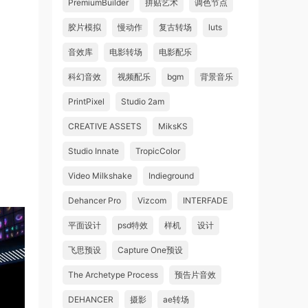
PremiumBuilder
拼贴艺术
调色节点
胶片模拟
慢动作
复古转场
luts
音效库
电影转场
电影配乐
科幻音效
视频配乐
bgm
背景音乐
PrintPixel
Studio 2am
CREATIVE ASSETS
MiksKS
Studio Innate
TropicColor
Video Milkshake
Indieground
Dehancer Pro
Vizcom
INTERFADE
平面设计
psd特效
样机
设计
飞思预设
Capture One预设
The Archetype Process
预告片音效
DEHANCER
摄影
ae转场