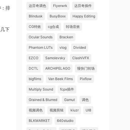
达芬奇调色
Flyerwrk
达芬奇插件
件
：排
Blindusk
BusyBoxx
Happy Editing
CG特效
cg合成
转场音效
击几下
Ocular Sounds
Bracken
Phantom LUTs
vlog
Divided
EZCO
Samolevsky
ClashiVFX
DCTL
ARCHIPELAGO
慢快门转场
bigfilms
Van Beek Films
Pixflow
Multiply Sound
fcpx插件
Grained & Blurred
Gamut
调色
视频调色
视频剪辑
kiuzr
UI8
BLKMARKET
640studio