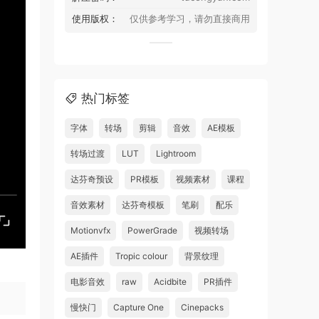
使用版权：
仅供参考学习，请勿直接商用
热门标签
字体
转场
剪辑
音效
AE模板
转场过渡
LUT
Lightroom
达芬奇预设
PR模板
视频素材
课程
音效素材
达芬奇模板
笔刷
配乐
Motionvfx
PowerGrade
视频转场
AE插件
Tropic colour
背景纹理
电影音效
raw
Acidbite
PR插件
慢快门
Capture One
Cinepacks