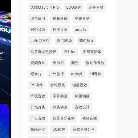
大疆Mavic 4 Pro
LOG灰片
调色素材
调色练习
视频分镜
空镜素材
时钟音效
钟摆音效
ae工程
ae项目文件
慢门转场
调色预设
达芬奇调色预设
胶片lut
变形宽荧幕
视频叠加
叠加层
漏光
慢动作音效
纪录片
户外旅行
ae特效
UI音效
PS插件
齿轮音效
键盘音效
环境音效
字幕动画
标题动画
开场片头
片头动画
音效设计
广告音效
背景音乐素材
视频音效
极限运动
ofx插件
音效素材分享