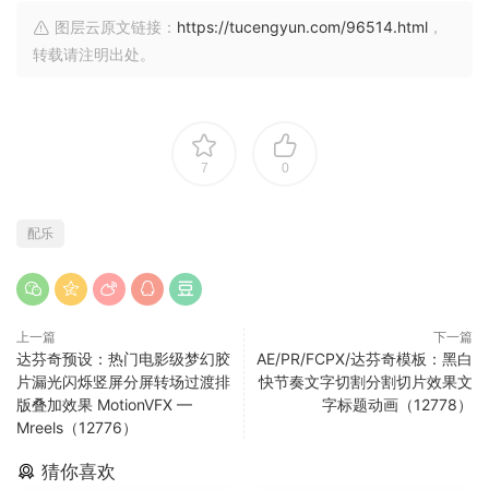
图层云原文链接：
https://tucengyun.com/96514.html
，
转载请注明出处。
7
0
配乐
上一篇
下一篇
达芬奇预设：热门电影级梦幻胶
AE/PR/FCPX/达芬奇模板：黑白
片漏光闪烁竖屏分屏转场过渡排
快节奏文字切割分割切片效果文
版叠加效果 MotionVFX —
字标题动画（12778）
Mreels（12776）
猜你喜欢