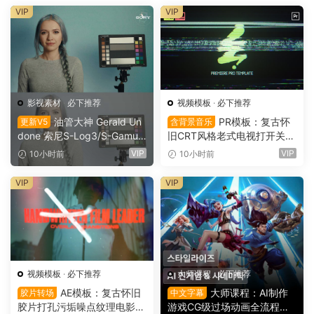
VIP
VIP
影视素材
·
必下推荐
视频模板
·
必下推荐
油管大神 Gerald Un
PR模板：复古怀
更新V5
含背景音乐
done 索尼S-Log3/S-Gamut
旧CRT风格老式电视打开关闭
3.Cine素材色彩还原、监看L
LOGO动画展示（16151）
VIP
VIP
10小时前
10小时前
UT调色预设 Gerald Undone
– S-Log3 LUT Pack（1260
VIP
VIP
2）
视频模板
·
必下推荐
大师课程
·
必下推荐
AE模板：复古怀旧
大师课程：AI制作
胶片转场
中文字幕
胶片打孔污垢噪点纹理电影帧
游戏CG级过场动画全流程视