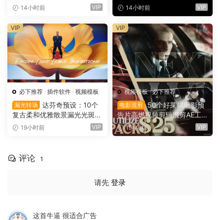
叠加电影短片剪辑转场过渡
频课程 中文字幕（16149）
VIP
VIP
14小时前
14小时前
（16150）
VIP
VIP
必下推荐
·
插件软件
·
视频模板
视频模板
·
必下推荐
达芬奇预设：10个
50个好莱坞电影预
漏光转场
电影混剪
复古柔和优雅散景漏光光斑划
告片高燃视频剪辑混剪AE工
痕纹理叠加4K无缝转场过渡
程项目文件+AE预设+叠加层
VIP
VIP
19小时前
19小时前
（16137）
+视频教程 UTILIZE NEXTLV
L PACK（16780）
评论
1
请先
登录
这首牛逼 很适合广告