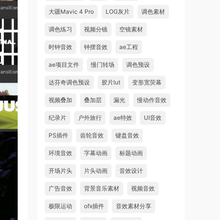
大疆Mavic 4 Pro
LOG灰片
调色素材
调色练习
视频分镜
空镜素材
时钟音效
钟摆音效
ae工程
ae项目文件
慢门转场
调色预设
达芬奇调色预设
胶片lut
变形宽荧幕
视频叠加
叠加层
漏光
慢动作音效
纪录片
户外旅行
ae特效
UI音效
PS插件
齿轮音效
键盘音效
环境音效
字幕动画
标题动画
开场片头
片头动画
音效设计
广告音效
背景音乐素材
视频音效
极限运动
ofx插件
音效素材分享