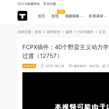
Ctrl+D收藏本站
常见问题
更新
首页
发现
视频模板
影视素材
当前位置：
首页
插件软件
插件
FCPX插件
正文
FCPX插件：40个野蛮主义动
过渡（12757）
标题转场
2025-06-29
插件软件
·
MAC区
·
必下