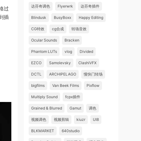
达芬奇调色
Flyerwrk
达芬奇插件
格过
到插
Blindusk
BusyBoxx
Happy Editing
CG特效
cg合成
转场音效
Ocular Sounds
Bracken
Phantom LUTs
vlog
Divided
EZCO
Samolevsky
ClashiVFX
DCTL
ARCHIPELAGO
慢快门转场
bigfilms
Van Beek Films
Pixflow
Multiply Sound
fcpx插件
Grained & Blurred
Gamut
调色
视频调色
视频剪辑
kiuzr
UI8
BLKMARKET
640studio