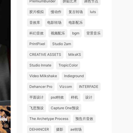
PremiumBuilder
拼贴艺术
调色节点
胶片模拟
慢动作
复古转场
luts
音效库
电影转场
电影配乐
科幻音效
视频配乐
bgm
背景音乐
PrintPixel
Studio 2am
CREATIVE ASSETS
MiksKS
Studio Innate
TropicColor
Video Milkshake
Indieground
Dehancer Pro
Vizcom
INTERFADE
平面设计
psd特效
样机
设计
飞思预设
Capture One预设
The Archetype Process
预告片音效
DEHANCER
摄影
ae转场