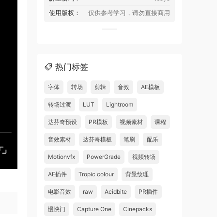
使用版权：
仅供参考学习，请勿直接商用
热门标签
字体
转场
剪辑
音效
AE模板
转场过渡
LUT
Lightroom
达芬奇预设
PR模板
视频素材
课程
音效素材
达芬奇模板
笔刷
配乐
Motionvfx
PowerGrade
视频转场
AE插件
Tropic colour
背景纹理
电影音效
raw
Acidbite
PR插件
慢快门
Capture One
Cinepacks