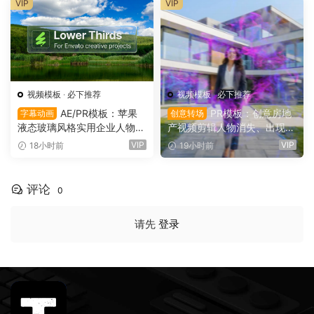
VIP
VIP
视频模板
·
必下推荐
视频模板
·
必下推荐
AE/PR模板：苹果
PR模板：创意房地
字幕动画
创意转场
液态玻璃风格实用企业人物宣
产视频剪辑人物消失、出现电
传下横栏字幕条文字标题动画
影转场过渡（16154）
VIP
VIP
18小时前
19小时前
（16155）
评论
0
请先
登录