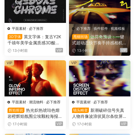
平面素材
·
必下推荐
必下推荐
·
插件软件
·
视频模板
英文字体：复古Y2K
达芬奇预设：一键
3D字体
甩镜转场
千禧年美学金属质感3D酸性
式超动态快节奏手持感相机摇
镀铬文字LOGO标题封面海报
晃运动甩镜头无缝转场过渡
VIP
VIP
13小时前
13小时前
设计SVG字体 Qebox Chrom
支持横竖屏（16158）
e – 3D Style SVG Font（161
VIP
VIP
59）
平面素材
·
潮流物料
·
必下推荐
平面素材
·
必下推荐
热光炽热琥珀色熔
新潮破碎信号失真
辉焰熔岩
镜头畸变
岩橙辉焰氛围尘埃颗粒海报封
人物肖像波浪状莫尔条纹屏幕
面设计PSD特效样机 Glow Inf
畸变专辑封面音乐海报传单P
VIP
VIP
17小时前
17小时前
erno Effect（16157）
SD特效样机模板 Screen Dist
ortion Effect（16156）