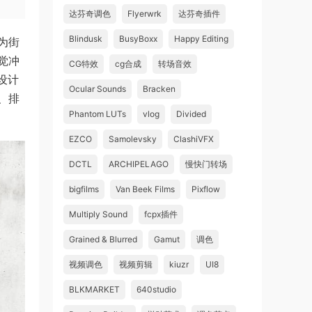
达芬奇调色
Flyerwrk
达芬奇插件
Blindusk
BusyBoxx
Happy Editing
为街
觉冲
CG特效
cg合成
转场音效
和设计
Ocular Sounds
Bracken
、排
Phantom LUTs
vlog
Divided
EZCO
Samolevsky
ClashiVFX
DCTL
ARCHIPELAGO
慢快门转场
bigfilms
Van Beek Films
Pixflow
Multiply Sound
fcpx插件
Grained & Blurred
Gamut
调色
视频调色
视频剪辑
kiuzr
UI8
BLKMARKET
640studio