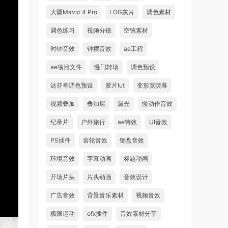
大疆Mavic 4 Pro
LOG灰片
调色素材
调色练习
视频分镜
空镜素材
时钟音效
钟摆音效
ae工程
ae项目文件
慢门转场
调色预设
达芬奇调色预设
胶片lut
变形宽荧幕
视频叠加
叠加层
漏光
慢动作音效
纪录片
户外旅行
ae特效
UI音效
PS插件
齿轮音效
键盘音效
环境音效
字幕动画
标题动画
开场片头
片头动画
音效设计
广告音效
背景音乐素材
视频音效
极限运动
ofx插件
音效素材分享