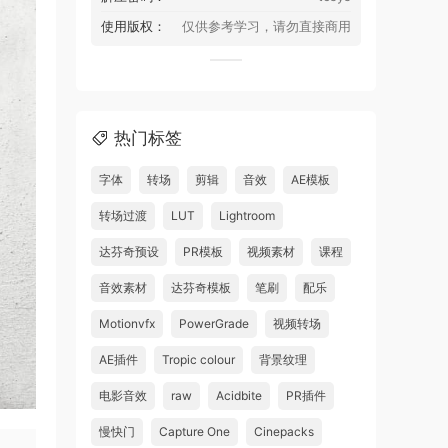
使用版权：
仅供参考学习，请勿直接商用
热门标签
字体
转场
剪辑
音效
AE模板
转场过渡
LUT
Lightroom
达芬奇预设
PR模板
视频素材
课程
音效素材
达芬奇模板
笔刷
配乐
Motionvfx
PowerGrade
视频转场
AE插件
Tropic colour
背景纹理
电影音效
raw
Acidbite
PR插件
慢快门
Capture One
Cinepacks