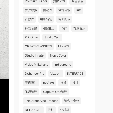
PremiumBuilder
拼贴艺术
调色节点
胶片模拟
慢动作
复古转场
luts
音效库
电影转场
电影配乐
科幻音效
视频配乐
bgm
背景音乐
PrintPixel
Studio 2am
CREATIVE ASSETS
MiksKS
Studio Innate
TropicColor
Video Milkshake
Indieground
Dehancer Pro
Vizcom
INTERFADE
平面设计
psd特效
样机
设计
飞思预设
Capture One预设
The Archetype Process
预告片音效
DEHANCER
摄影
ae转场