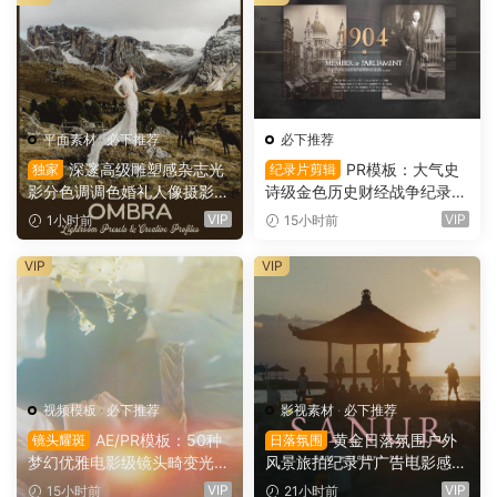
平面素材
·
必下推荐
必下推荐
深邃高级雕塑感杂志光
PR模板：大气史
独家
纪录片剪辑
影分色调调色婚礼人像摄影Li
诗级金色历史财经战争纪录片
ghtroom预设 Archipelago Q
时间线开场片头（16146）
VIP
VIP
1小时前
15小时前
uest – QUEST 61 OMBRA
（16147）
VIP
VIP
视频模板
·
必下推荐
影视素材
·
必下推荐
AE/PR模板：50种
黄金日落氛围户外
镜头耀斑
日落氛围
梦幻优雅电影级镜头畸变光学
风景旅拍纪录片广告电影感短
镜头耀斑折射漏光4K婚礼、
片达芬奇调色节点+LUT调色
VIP
VIP
15小时前
21小时前