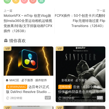
上一篇
下一篇
MotionVFX – mTrip 创意Vlog旅
FCPX插件：50个创意卡片式翻转
拍Insta360全景运动相机运镜视
Flip无缝转场过渡 Flip
觉效果/转场/文字排版动画FCPX
Transitions（12640）
插件（12638）
猜你喜欢
VIP
VIP
MAC区
·
必下推荐
·
插件软件
影视素材
·
必下推荐
达芬奇21正式
音效：639个黑色
支持WIN/MAC
恐怖惊悚
版 DaVinci Resolve Studio 2
惊悚恐怖阴森悬念共鸣弦乐电
1.0.4 支持Win/Mac（9736）
影广告游戏音效素材 Ocular
VIP
VIP
28分钟前
28分钟前
Sounds – Sinister – Horror S
FX
VIP
VIP