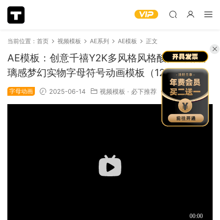
当前位置：
首页
视频模板
AE系列
AE模板
正文
AE模板：创意千禧Y2K多风格风格酸性镀铬玻
璃感梦幻实物字母符号动画模板（12639）
字母动画
2025-06-14
视频模板
·
必下推荐
1.24k