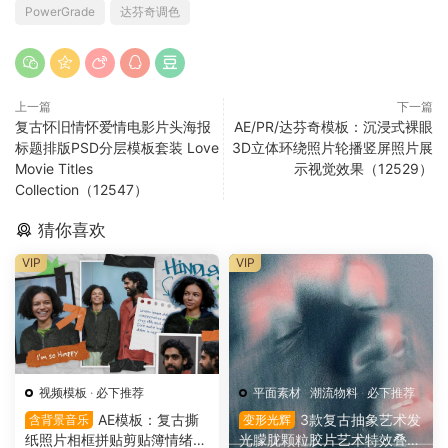
PowerGrade
达芬奇调色
上一篇
下一篇
复古怀旧情怀爱情电影片头海报
AE/PR/达芬奇模板：沉浸式裸眼
标题排版PSD分层模板套装 Love
3D立体环绕照片轮播竖屏照片展
Movie Titles
示视觉效果（12529）
Collection（12547）
猜你喜欢
VIP
VIP
视频模板
·
必下推荐
平面素材
·
潮流物料
·
必下推荐
AE模板：复古撕
3款复古抽象艺术发
含背景音乐
变形光辉
纸照片相框拼贴剪贴簿情绪板
光朦胧颗粒胶片艺术特效叠加