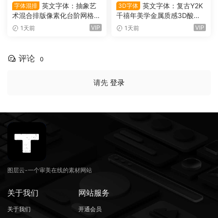
英文字体：抽象艺
英文字体：复古Y2K
字体混排
3D字体
术混合排版像素化台阶网格状
千禧年美学金属质感3D酸性
手绘螺旋有机曲线版面设计封
镀铬文字LOGO标题封面海报
VIP
VIP
1天前
1天前
面海报字体 Saxe Bori Typef
设计SVG字体 Qebox Chrom
ace（16160）
e – 3D Style SVG Font（161
59）
评论
0
请先
登录
图层云-一个审美在线的素材网站
关于我们
网站服务
关于我们
开通会员