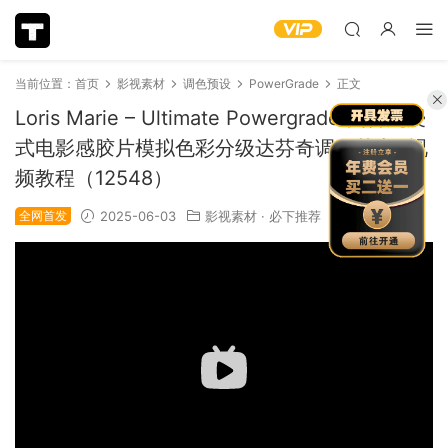
当前位置：
首页
影视素材
调色预设
PowerGrade
正文
Loris Marie – Ultimate Powergrade 复古沉浸
式电影感胶片模拟色彩分级达芬奇调色节点+视
频教程（12548）
全网首发
2025-06-03
影视素材
·
必下推荐
2.43k