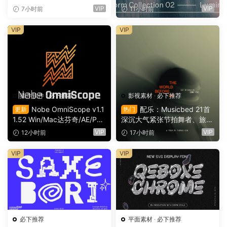
旅游日记手账电影VLOG短片
PSD特效样机组合 Orbyt Stu
VIP
VIP
7小时前
11小时前
开场片头（16164）
dio – Transform Collection 0
2 – Luminous（16162）
VIP
VIP
插件软件
·
必下推荐
影视素材
·
必下推荐
Nobe OmniScope v1.1
配乐：Musicbed 21首
更新
热门
1.52 Win/Mac达芬奇/AE/PR/
深沉大气紧张节拍舞者、旅行
OFX视频调色万能示波器插件
场景商业电影广告宣传配乐B
VIP
VIP
12小时前
17小时前
（9753）
GM视频背景音乐素材（1616
1）
VIP
VIP
必下推荐
平面素材
·
必下推荐