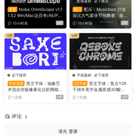
插件软件
·
必下推荐
影视素材
·
必下推荐
Nobe OmniScope v1.1
配乐：Musicbed 21首
更新
热门
1.52 Win/Mac达芬奇/AE/PR/
深沉大气紧张节拍舞者、旅行
OFX视频调色万能示波器插件
场景商业电影广告宣传配乐B
VIP
VIP
10小时前
15小时前
（9753）
GM视频背景音乐素材（1616
1）
VIP
VIP
必下推荐
平面素材
·
必下推荐
英文字体：抽象艺
英文字体：复古Y2K
字体混排
3D字体
术混合排版像素化台阶网格状
千禧年美学金属质感3D酸性
手绘螺旋有机曲线版面设计封
镀铬文字LOGO标题封面海报
VIP
VIP
1天前
1天前
面海报字体 Saxe Bori Typef
设计SVG字体 Qebox Chrom
ace（16160）
e – 3D Style SVG Font（161
59）
评论
2
请先
登录