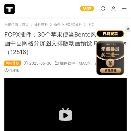
当前位置：
首页
插件软件
插件
FCPX插件
正文
FCPX插件：30个苹果便当Bento风格简约设计
画中画网格分屏图文排版动画预设 Bento Grids
（12516）
网格排版
2025-05-30
插件软件
·
MAC区
·
必下推荐
1.41k