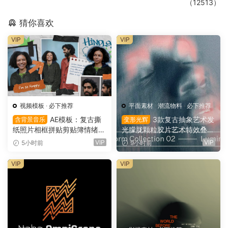
（12513）
猜你喜欢
VIP
VIP
视频模板
·
必下推荐
平面素材
·
潮流物料
·
必下推荐
AE模板：复古撕
3款复古抽象艺术发
含背景音乐
变形光辉
纸照片相框拼贴剪贴簿情绪板
光朦胧颗粒胶片艺术特效叠加
旅游日记手账电影VLOG短片
PSD特效样机组合 Orbyt Stu
VIP
VIP
5小时前
9小时前
开场片头（16164）
dio – Transform Collection 0
2 – Luminous（16162）
VIP
VIP