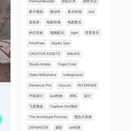
PremiumBuilder
拼贴艺术
调色节点
胶片模拟
慢动作
复古转场
luts
音效库
电影转场
电影配乐
科幻音效
视频配乐
bgm
背景音乐
PrintPixel
Studio 2am
CREATIVE ASSETS
MiksKS
Studio Innate
TropicColor
Video Milkshake
Indieground
Dehancer Pro
Vizcom
INTERFADE
平面设计
psd特效
样机
设计
飞思预设
Capture One预设
The Archetype Process
预告片音效
DEHANCER
摄影
ae转场