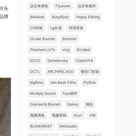
达芬奇调色
Flyerwrk
达芬奇插件
街头
品牌
Blindusk
BusyBoxx
Happy Editing
CG特效
cg合成
转场音效
Ocular Sounds
Bracken
Phantom LUTs
vlog
Divided
EZCO
Samolevsky
ClashiVFX
DCTL
ARCHIPELAGO
慢快门转场
bigfilms
Van Beek Films
Pixflow
Multiply Sound
fcpx插件
Grained & Blurred
Gamut
调色
视频调色
视频剪辑
kiuzr
UI8
BLKMARKET
640studio