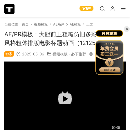
当前位置：
首页
视频模板
AE系列
AE模板
正文
AE/PR模板：大胆前卫粗糙仿旧多彩垃圾摇滚
风格粗体排版电影标题动画（12125）
独家
2025-05-06
视频模板
·
必下推荐
1.15k