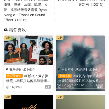
撕纸、胶卷、故障、呜呜、立
果动画（12313）
管、视频转场音效套装 Ryan
Nangle – Transition Sound
Effect（12312）
猜你喜欢
VIP
VIP
视频模板
·
必下推荐
平面素材
·
潮流物料
·
必下推荐
AE模板：复古撕
3款复古抽象艺术发
含背景音乐
变形光辉
纸照片相框拼贴剪贴簿情绪板
光朦胧颗粒胶片艺术特效叠加
旅游日记手账电影VLOG短片
PSD特效样机组合 Orbyt Stu
VIP
VIP
11小时前
16小时前
开场片头（16164）
dio – Transform Collection 0
2 – Luminous（16162）
VIP
VIP