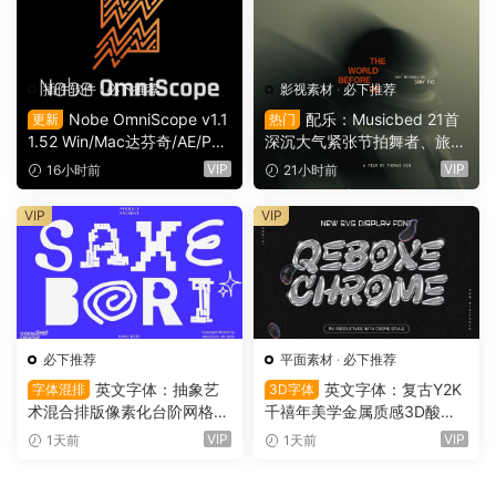
插件软件
·
必下推荐
影视素材
·
必下推荐
Nobe OmniScope v1.1
配乐：Musicbed 21首
更新
热门
1.52 Win/Mac达芬奇/AE/PR/
深沉大气紧张节拍舞者、旅行
OFX视频调色万能示波器插件
场景商业电影广告宣传配乐B
VIP
VIP
16小时前
21小时前
（9753）
GM视频背景音乐素材（1616
1）
VIP
VIP
必下推荐
平面素材
·
必下推荐
英文字体：抽象艺
英文字体：复古Y2K
字体混排
3D字体
术混合排版像素化台阶网格状
千禧年美学金属质感3D酸性
手绘螺旋有机曲线版面设计封
镀铬文字LOGO标题封面海报
VIP
VIP
1天前
1天前
面海报字体 Saxe Bori Typef
设计SVG字体 Qebox Chrom
ace（16160）
e – 3D Style SVG Font（161