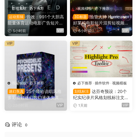
影视素材
·
必下推荐
视频模板
·
必下推荐
音效：991个大胆高
油管大神 Hurricane
运动剪辑
3D标题
能量体育运动电影广告短片剪
好莱坞电影短片混剪短视频M
辑功能拟音音效素材包 Ocula
V剪辑3D文字标题动画特效A
VIP
VIP
5小时前
6小时前
r Sounds Forged – Cinemati
E工程项目文件 Hurricane Te
c Sports SFX（16170）
xt Bundle（16169）
VIP
VIP
视频模板
·
必下推荐
必下推荐
·
插件软件
·
视频模板
25个嘻哈说唱风格
达芬奇预设：20个
迷幻失真
划线标注
多彩霓虹迷幻致幻液体失真背
纪实纪录片风格划线标注文字
景AE预设效果包 Jamo VFX P
高亮突出标注划重点显示动画
VIP
VIP
22小时前
1天前
sychedelic Presets 1（1616
预设插件（16167）
8）
评论
0