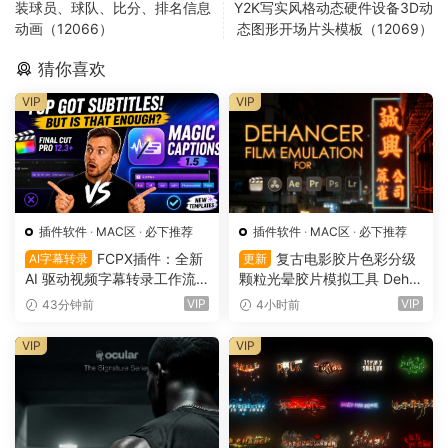
装球员、球队、比分、排名信息
Y2K写实风格动态硬件设备3D动
动画（12066）
态图形开场片头模板（12069）
猜你喜欢
VIP
VIP
插件软件
·
MAC区
·
必下推荐
插件软件
·
MAC区
·
必下推荐
FCPX插件：全新
复古电影胶片色彩分级
AI字幕转录
更新
AI 驱动视频字幕转录工作流
颗粒光晕胶片模拟工具 Deha
+内置字幕动画效果插件 支持
ncer Pro OFX 达芬奇/FCPX/
VIP
VIP
43分钟前
4小时前
中文转录 Omotion Magic Ca
AE/PR/PS/LR/Capture One
ptions 1.5.1（16171）
Win/Mac破解版（7587）
VIP
VIP