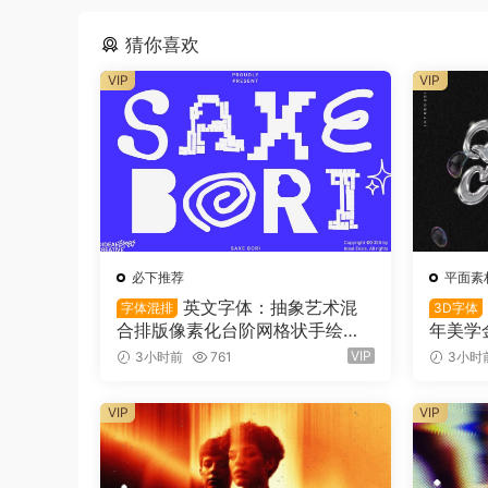
猜你喜欢
VIP
VIP
必下推荐
平面素
英文字体：抽象艺术混
字体混排
3D字体
合排版像素化台阶网格状手绘螺
年美学
旋有机曲线版面设计封面海报字
LOG
VIP
3小时前
761
3小时
体 Saxe Bori Typeface（1616
体 Qebo
0）
VG Fo
VIP
VIP