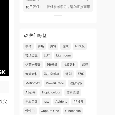
使用版权：
仅供参考学习，请勿直接商用
热门标签
字体
转场
剪辑
音效
AE模板
转场过渡
LUT
Lightroom
达芬奇预设
PR模板
视频素材
课程
音效素材
达芬奇模板
笔刷
配乐
Motionvfx
PowerGrade
视频转场
AE插件
Tropic colour
背景纹理
以实
电影音效
raw
Acidbite
PR插件
慢快门
Capture One
Cinepacks