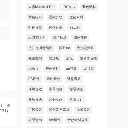
大疆Mavic 4 Pro
LOG灰片
调色素材
调色练习
视频分镜
空镜素材
时钟音效
钟摆音效
ae工程
ae项目文件
慢门转场
调色预设
达芬奇调色预设
胶片lut
变形宽荧幕
视频叠加
叠加层
漏光
慢动作音效
纪录片
户外旅行
ae特效
UI音效
PS插件
齿轮音效
键盘音效
环境音效
字幕动画
标题动画
开场片头
片头动画
音效设计
下一篇
广告音效
背景音乐素材
视频音效
31）
极限运动
ofx插件
音效素材分享