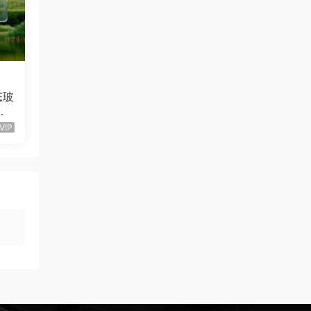
态玻
栏
）
VIP