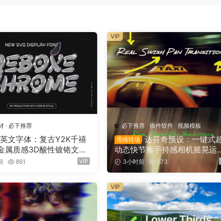
VIP
材
·
必下推荐
必下推荐
·
插件软件
·
视频模板
英文字体：复古Y2K千禧
达芬奇预设：一键式
甩镜转场
金属质感3D酸性镀铬文字
动态快节奏手持感相机摇晃运
O标题封面海报设计SVG字
甩镜头无缝转场过渡 支持横竖
VIP
前
861
3小时前
673
x Chrome – 3D Style S
（16158）
nt（16159）
VIP