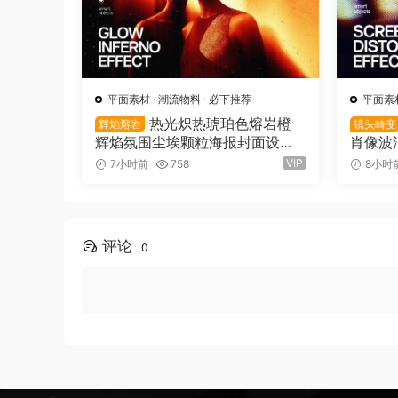
平面素材
·
潮流物料
·
必下推荐
平面素
热光炽热琥珀色熔岩橙
辉焰熔岩
镜头畸变
辉焰氛围尘埃颗粒海报封面设计P
肖像波
SD特效样机 Glow Inferno Effec
辑封面
VIP
7小时前
758
8小时
t（16157）
机模板 Sc
t（161
评论
0