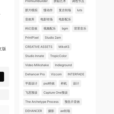
PremiumBuilder
拼贴艺术
调色节点
胶片模拟
慢动作
复古转场
luts
。
音效库
电影转场
电影配乐
科幻音效
视频配乐
bgm
背景音乐
PrintPixel
Studio 2am
CREATIVE ASSETS
MiksKS
文版
Studio Innate
TropicColor
Video Milkshake
Indieground
Dehancer Pro
Vizcom
INTERFADE
平面设计
psd特效
样机
设计
飞思预设
Capture One预设
The Archetype Process
预告片音效
DEHANCER
摄影
ae转场