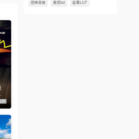
恐怖音效
索尼lut
监看LUT
超
动
屏
VIP