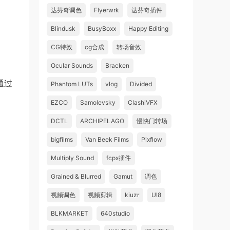
达芬奇调色
Flyerwrk
达芬奇插件
Blindusk
BusyBoxx
Happy Editing
CG特效
cg合成
转场音效
Ocular Sounds
Bracken
通过
Phantom LUTs
vlog
Divided
EZCO
Samolevsky
ClashiVFX
DCTL
ARCHIPELAGO
慢快门转场
bigfilms
Van Beek Films
Pixflow
Multiply Sound
fcpx插件
Grained & Blurred
Gamut
调色
视频调色
视频剪辑
kiuzr
UI8
BLKMARKET
640studio