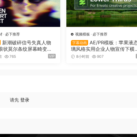
材
·
必下推荐
视频模板
·
必下推荐
新潮破碎信号失真人物
AE/PR模板：苹果液
字幕动画
浪状莫尔条纹屏幕畸变专
璃风格实用企业人物宣传下横
音乐海报传单PSD特效样
字幕条文字标题动画（16155
VIP
前
765
8小时前
907
reen Distortion Effec
56）
请先
登录