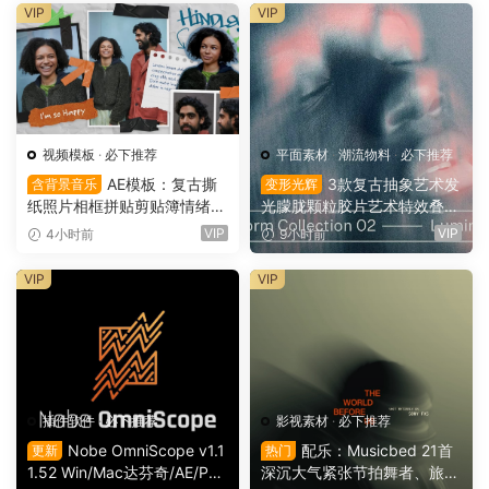
VIP
VIP
视频模板
·
必下推荐
平面素材
·
潮流物料
·
必下推荐
AE模板：复古撕
3款复古抽象艺术发
含背景音乐
变形光辉
纸照片相框拼贴剪贴簿情绪板
光朦胧颗粒胶片艺术特效叠加
旅游日记手账电影VLOG短片
PSD特效样机组合 Orbyt Stu
VIP
VIP
4小时前
9小时前
开场片头（16164）
dio – Transform Collection 0
2 – Luminous（16162）
VIP
VIP
插件软件
·
必下推荐
影视素材
·
必下推荐
Nobe OmniScope v1.1
配乐：Musicbed 21首
更新
热门
1.52 Win/Mac达芬奇/AE/PR/
深沉大气紧张节拍舞者、旅行