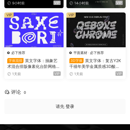
OFX视频调色万能示波器插件
场景商业电影广告宣传配乐B
VIP
VIP
9小时前
14小时前
（9753）
GM视频背景音乐素材（1616
1）
VIP
VIP
必下推荐
平面素材
·
必下推荐
英文字体：抽象艺
英文字体：复古Y2K
字体混排
3D字体
术混合排版像素化台阶网格状
千禧年美学金属质感3D酸性
手绘螺旋有机曲线版面设计封
镀铬文字LOGO标题封面海报
VIP
VIP
1天前
1天前
面海报字体 Saxe Bori Typef
设计SVG字体 Qebox Chrom
ace（16160）
e – 3D Style SVG Font（161
59）
评论
0
请先
登录