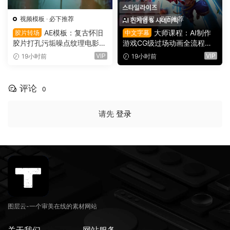
视频模板
·
必下推荐
大师课程
·
必下推荐
AE模板：复古怀旧
大师课程：AI制作
胶片转场
中文字幕
胶片打孔污垢噪点纹理电影帧
游戏CG级过场动画全流程视
叠加电影短片剪辑转场过渡
频课程 中文字幕（16149）
VIP
VIP
19小时前
19小时前
（16150）
评论
0
请先
登录
图层云-一个审美在线的素材网站
关于我们
网站服务