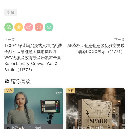
剪辑
上一篇
下一篇
1200个好莱坞沉浸式人群混乱战
AE模板：创意创意级优雅空灵玻
争战斗武器碰撞哭喊呐喊欢呼
璃感LOGO展示（11774）
WAV无损音效背景音乐素材合集
Boom Library-Crowds War &
Battle（11772）
猜你喜欢
VIP
VIP
影视素材
·
必下推荐
影视素材
·
必下推荐