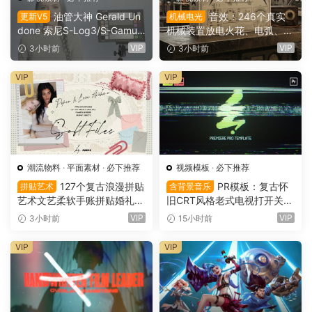
油管大神 Gerald Un
音效：246个真实
更新V5
机械电光
done 索尼S-Log3/S-Gamut
机械装置放电火花、电弧、嗡
3.Cine素材色彩还原、监看L
鸣、嗡鸣、机械激活冲击电影
VIP
VIP
3小时前
3小时前
UT调色预设 Gerald Undone
游戏广告音效素材 SoundMor
– S-Log3 LUT Pack（1260
ph SPARK（16153）
VIP
VIP
2）
潮流物料
·
平面素材
·
必下推荐
视频模板
·
必下推荐
127个复古浪漫拼贴
PR模板：复古怀
拼贴艺术
含背景音乐
艺术文艺柔软手账拼贴婚礼纸
旧CRT风格老式电视打开关闭
张边框信封蕾丝蝴蝶结小物件
LOGO动画展示（16151）
VIP
VIP
3小时前
15小时前
丝带布片PNG图片设计套装 S
oft Files: Minimal Archive Co
VIP
VIP
llage（16152）