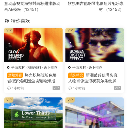
意动态视觉海报封面标题排版动
软氛围吉他钢琴电影短片配乐素
画AE模板（12451）
材 （12452）
猜你喜欢
VIP
VIP
平面素材
·
潮流物料
·
必下推荐
平面素材
·
必下推荐
热光炽热琥珀色熔
新潮破碎信号失真
辉焰熔岩
镜头畸变
岩橙辉焰氛围尘埃颗粒海报封
人物肖像波浪状莫尔条纹屏幕
面设计PSD特效样机 Glow Inf
畸变专辑封面音乐海报传单P
VIP
VIP
1小时前
1小时前
erno Effect（16157）
SD特效样机模板 Screen Dist
ortion Effect（16156）
VIP
VIP