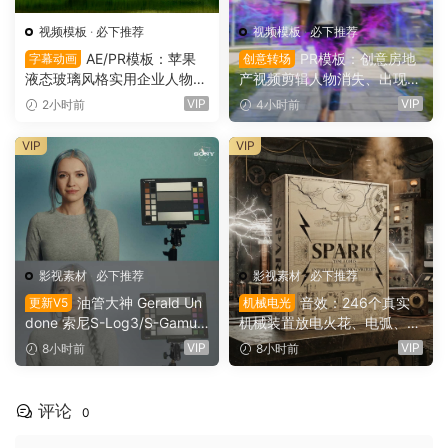
视频模板
·
必下推荐
视频模板
·
必下推荐
AE/PR模板：苹果
PR模板：创意房地
字幕动画
创意转场
液态玻璃风格实用企业人物宣
产视频剪辑人物消失、出现电
传下横栏字幕条文字标题动画
影转场过渡（16154）
VIP
VIP
2小时前
4小时前
（16155）
VIP
VIP
影视素材
·
必下推荐
影视素材
·
必下推荐
油管大神 Gerald Un
音效：246个真实
更新V5
机械电光
done 索尼S-Log3/S-Gamut
机械装置放电火花、电弧、嗡
3.Cine素材色彩还原、监看L
鸣、嗡鸣、机械激活冲击电影
VIP
VIP
8小时前
8小时前
UT调色预设 Gerald Undone
游戏广告音效素材 SoundMor
– S-Log3 LUT Pack（1260
ph SPARK（16153）
2）
评论
0