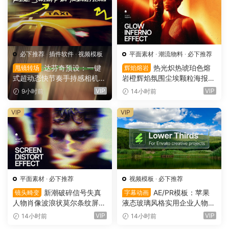
必下推荐
·
插件软件
·
视频模板
平面素材
·
潮流物料
·
必下推荐
达芬奇预设：一键
热光炽热琥珀色熔
甩镜转场
辉焰熔岩
式超动态快节奏手持感相机摇
岩橙辉焰氛围尘埃颗粒海报封
晃运动甩镜头无缝转场过渡
面设计PSD特效样机 Glow Inf
VIP
VIP
9小时前
14小时前
支持横竖屏（16158）
erno Effect（16157）
VIP
VIP
平面素材
·
必下推荐
视频模板
·
必下推荐
新潮破碎信号失真
AE/PR模板：苹果
镜头畸变
字幕动画
人物肖像波浪状莫尔条纹屏幕
液态玻璃风格实用企业人物宣
畸变专辑封面音乐海报传单P
传下横栏字幕条文字标题动画
VIP
VIP
14小时前
14小时前
SD特效样机模板 Screen Dist
（16155）