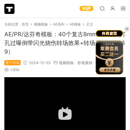
当前位置：
首页
视频模板
AE系列
AE模板
正文
AE/PR/达芬奇模板：40个复古8mm胶卷失真打
孔过曝倒带闪光烧伤转场效果+转场音效（1128
9）
胶片转场
2024-12-03
视频模板
·
影视素材
·
必下推荐
1.65k