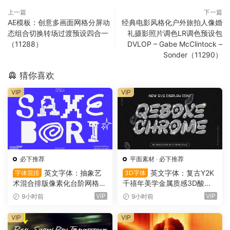
上一篇
下一篇
AE模板：创意多画面网格分屏动
经典电影风格化户外旅拍人像婚
态组合切换转场过渡预设四合一
礼摄影照片调色LR调色预设包
（11288）
DVLOP – Gabe McClintock –
Sonder（11290）
猜你喜欢
VIP
VIP
必下推荐
平面素材
·
必下推荐
英文字体：抽象艺
英文字体：复古Y2K
字体混排
3D字体
术混合排版像素化台阶网格状
千禧年美学金属质感3D酸性
手绘螺旋有机曲线版面设计封
镀铬文字LOGO标题封面海报
VIP
VIP
9小时前
9小时前
面海报字体 Saxe Bori Typef
设计SVG字体 Qebox Chrom
ace（16160）
e – 3D Style SVG Font（161
VIP
VIP
59）