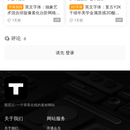
英文字体：抽象艺
英文字体：复古Y2K
字体混排
3D字体
术混合排版像素化台阶网格状
千禧年美学金属质感3D酸性
手绘螺旋有机曲线版面设计封
镀铬文字LOGO标题封面海报
VIP
VIP
1天前
1天前
面海报字体 Saxe Bori Typef
设计SVG字体 Qebox Chrom
ace（16160）
e – 3D Style SVG Font（161
59）
评论
0
请先
登录
图层云-一个审美在线的素材网站
关于我们
网站服务
关于我们
开通会员