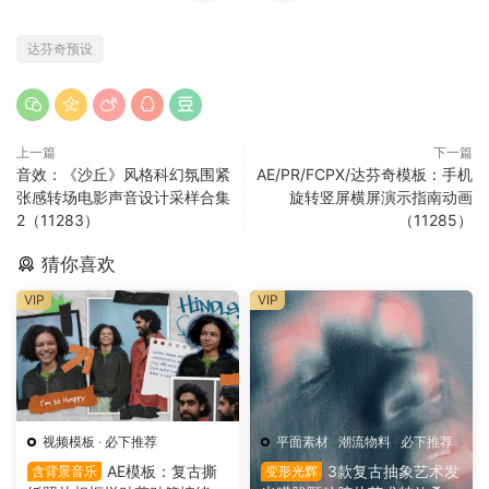
达芬奇预设
上一篇
下一篇
音效：《沙丘》风格科幻氛围紧
AE/PR/FCPX/达芬奇模板：手机
张感转场电影声音设计采样合集
旋转竖屏横屏演示指南动画
2（11283）
（11285）
猜你喜欢
VIP
VIP
视频模板
·
必下推荐
平面素材
·
潮流物料
·
必下推荐
AE模板：复古撕
3款复古抽象艺术发
含背景音乐
变形光辉