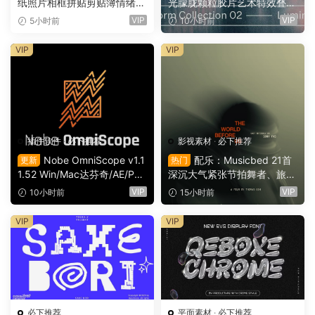
纸照片相框拼贴剪贴簿情绪板
光朦胧颗粒胶片艺术特效叠加
旅游日记手账电影VLOG短片
PSD特效样机组合 Orbyt Stu
VIP
VIP
5小时前
10小时前
开场片头（16164）
dio – Transform Collection 0
2 – Luminous（16162）
VIP
VIP
插件软件
·
必下推荐
影视素材
·
必下推荐
Nobe OmniScope v1.1
配乐：Musicbed 21首
更新
热门
1.52 Win/Mac达芬奇/AE/PR/
深沉大气紧张节拍舞者、旅行
OFX视频调色万能示波器插件
场景商业电影广告宣传配乐B
VIP
VIP
10小时前
15小时前
（9753）
GM视频背景音乐素材（1616
1）
VIP
VIP
必下推荐
平面素材
·
必下推荐