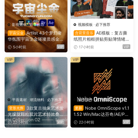
影视素材
·
必下推荐
视频模板
·
必下推荐
Artlist 43个梦幻奢
AE模板：复古撕
宇宙尘金
含背景音乐
华氛围宇宙尘金璀璨质感金色
纸照片相框拼贴剪贴簿情绪板
粒子流动慢动作8K视频素材
旅游日记手账电影VLOG短片
VIP
VIP
5小时前
17小时前
背景素材（16165）
开场片头（16164）
VIP
VIP
平面素材
·
潮流物料
·
必下推荐
插件软件
·
必下推荐
3款复古抽象艺术发
Nobe OmniScope v1.1
变形光辉
更新
光朦胧颗粒胶片艺术特效叠加
1.52 Win/Mac达芬奇/AE/PR/
PSD特效样机组合 Orbyt Stu
OFX视频调色万能示波器插件
VIP
VIP
22小时前
22小时前
dio – Transform Collection 0
（9753）
2 – Luminous（16162）