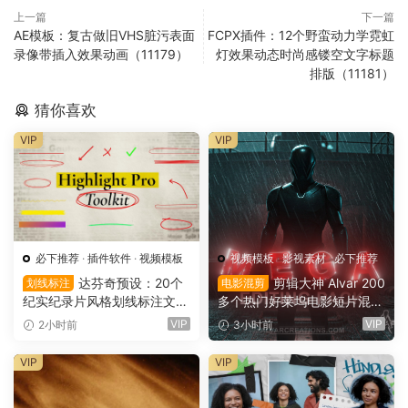
上一篇
下一篇
AE模板：复古做旧VHS脏污表面
FCPX插件：12个野蛮动力学霓虹
录像带插入效果动画（11179）
灯效果动态时尚感镂空文字标题
排版（11181）
猜你喜欢
VIP
VIP
必下推荐
·
插件软件
·
视频模板
视频模板
·
影视素材
·
必下推荐
达芬奇预设：20个
剪辑大神 Alvar 200
划线标注
电影混剪
纪实纪录片风格划线标注文字
多个热门好莱坞电影短片混剪
高亮突出标注划重点显示动画
AE预设+音效+教程 AlvarCre
VIP
VIP
2小时前
3小时前
预设插件（16167）
ations – MEGA Editing Pack
（16166）
VIP
VIP