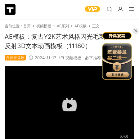
当前位置：
首页
视频模板
AE系列
AE模板
正文
AE模板：复古Y2K艺术风格闪光毛刺透明棱镜
反射3D文本动画模板（11180）
含背景音乐
2024-11-17
视频模板
·
必下推荐
1.15k