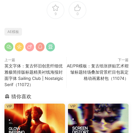
9
0
AE模板
上一篇
下一篇
英文字体：复古怀旧创意纤细优
AE/PR模板：复古纸张拼贴艺术褶
雅极简排版标题精美衬线海报封
皱标题转场叠加背景栏目包装定
面字体 Sailing Club | Nostalgic
格动画素材包（11074）
Serif（11072）
猜你喜欢
VIP
VIP