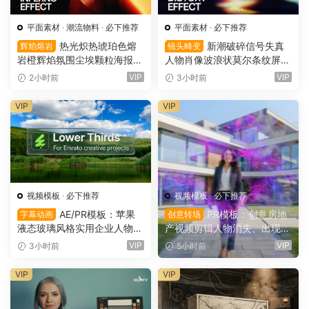
平面素材
·
潮流物料
·
必下推荐
平面素材
·
必下推荐
热光炽热琥珀色熔
新潮破碎信号失真
辉焰熔岩
镜头畸变
岩橙辉焰氛围尘埃颗粒海报封
人物肖像波浪状莫尔条纹屏幕
面设计PSD特效样机 Glow Inf
畸变专辑封面音乐海报传单P
VIP
VIP
2小时前
3小时前
erno Effect（16157）
SD特效样机模板 Screen Dist
ortion Effect（16156）
VIP
VIP
视频模板
·
必下推荐
视频模板
·
必下推荐
AE/PR模板：苹果
PR模板：创意房地
字幕动画
创意转场
液态玻璃风格实用企业人物宣
产视频剪辑人物消失、出现电
传下横栏字幕条文字标题动画
影转场过渡（16154）
VIP
VIP
3小时前
5小时前
（16155）
VIP
VIP