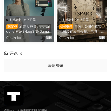
影视素材
·
必下推荐
影视素材
·
必下推荐
油管大神 Gerald Un
音效：246个真实
更新V5
机械电光
done 索尼S-Log3/S-Gamut
机械装置放电火花、电弧、嗡
3.Cine素材色彩还原、监看L
鸣、嗡鸣、机械激活冲击电影
VIP
VIP
9小时前
9小时前
UT调色预设 Gerald Undone
游戏广告音效素材 SoundMor
– S-Log3 LUT Pack（1260
ph SPARK（16153）
2）
评论
0
请先
登录
图层云-一个审美在线的素材网站