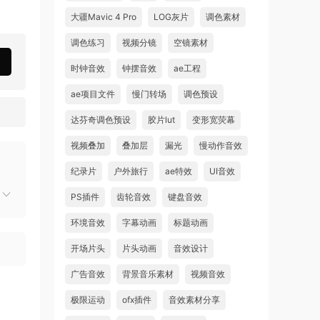
大疆Mavic 4 Pro
LOG灰片
调色素材
调色练习
视频分镜
空镜素材
时钟音效
钟摆音效
ae工程
ae项目文件
慢门转场
调色预设
达芬奇调色预设
胶片lut
变形宽荧幕
视频叠加
叠加层
漏光
慢动作音效
纪录片
户外旅行
ae特效
UI音效
PS插件
齿轮音效
键盘音效
环境音效
字幕动画
标题动画
开场片头
片头动画
音效设计
广告音效
背景音乐素材
视频音效
极限运动
ofx插件
音效素材分享