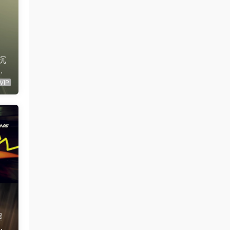
深沉
商
背
VIP
超
动