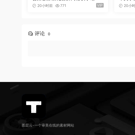
旋有机曲线版面设计封面海报字
LOG
VIP
20小时前
771
20小
体 Saxe Bori Typeface（1616
体 Qebo
0）
VG Fo
评论
0
图层云-一个审美在线的素材网站