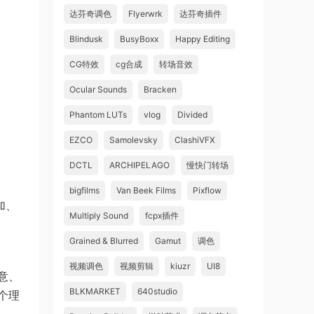
达芬奇调色
Flyerwrk
达芬奇插件
Blindusk
BusyBoxx
Happy Editing
CG特效
cg合成
转场音效
Ocular Sounds
Bracken
Phantom LUTs
vlog
Divided
EZCO
Samolevsky
ClashiVFX
DCTL
ARCHIPELAGO
慢快门转场
bigfilms
Van Beek Films
Pixflow
加、
Multiply Sound
fcpx插件
Grained & Blurred
Gamut
调色
视频调色
视频剪辑
kiuzr
UI8
意、
BLKMARKET
640studio
个理