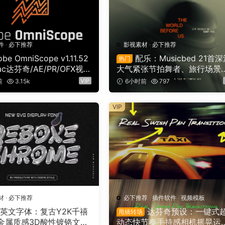
件
·
必下推荐
影视素材
·
必下推荐
be OmniScope v1.11.52
配乐：Musicbed 21首
热门
ac达芬奇/AE/PR/OFX视频
大气紧张节拍舞者、旅行场景
能示波器插件（9753）
业电影广告宣传配乐BGM视频
VIP
前
3.15k
6小时前
797
景音乐素材（16161）
VIP
材
·
必下推荐
必下推荐
·
插件软件
·
视频模板
英文字体：复古Y2K千禧
达芬奇预设：一键式
甩镜转场
金属质感3D酸性镀铬文字
动态快节奏手持感相机摇晃运