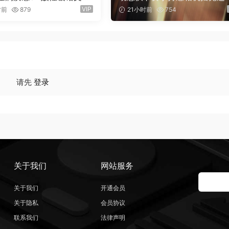
O标题封面海报设计SVG字
甩镜头无缝转场过渡 支持横竖
VIP
时前
879
21小时前
754
x Chrome – 3D Style S
（16158）
nt（16159）
请先
登录
关于我们
网站服务
关于我们
开通会员
关于隐私
会员协议
联系我们
法律声明