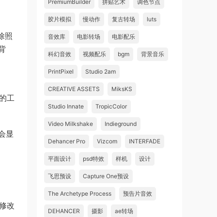
PremiumBuilder
拼贴艺术
调色节点
胶片模拟
慢动作
复古转场
luts
除照
音效库
电影转场
电影配乐
背
科幻音效
视频配乐
bgm
背景音乐
PrintPixel
Studio 2am
CREATIVE ASSETS
MiksKS
中的工
Studio Innate
TropicColor
Video Milkshake
Indieground
会显
Dehancer Pro
Vizcom
INTERFADE
平面设计
psd特效
样机
设计
飞思预设
Capture One预设
The Archetype Process
预告片音效
和修改
DEHANCER
摄影
ae转场