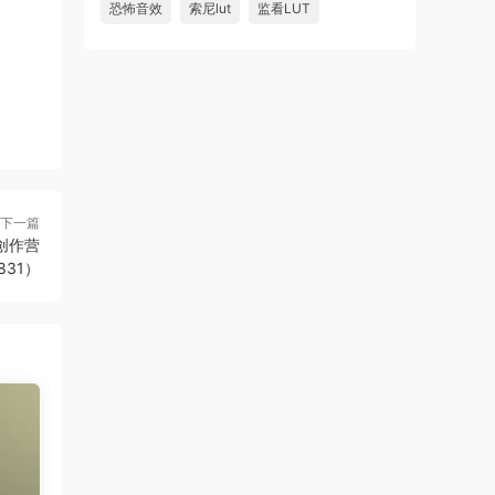
恐怖音效
索尼lut
监看LUT
下一篇
频创作营
9831）