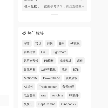
使用版权：
仅供参考学习，请勿直接商用
热门标签
字体
转场
剪辑
音效
AE模板
转场过渡
LUT
Lightroom
达芬奇预设
PR模板
视频素材
课程
音效素材
达芬奇模板
笔刷
配乐
Motionvfx
PowerGrade
视频转场
AE插件
Tropic colour
背景纹理
电影音效
raw
Acidbite
PR插件
慢快门
Capture One
Cinepacks