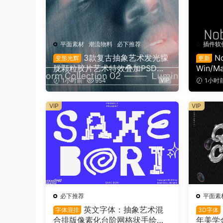
平面素材
·
潮流物料
·
必下推荐
插件软
3款复古抽象艺术发光朦
No
变形光辉
更新
胧颗粒胶片艺术特效叠加PSD特
Win/M
效样机组合 Orbyt Studio – Tran
调色万
VIP
1小时前
954
1小时
sform Collection 02 – Luminou
s（16162）
VIP
VIP
必下推荐
平面素
英文字体：抽象艺术混
字体混排
3D字体
合排版像素化台阶网格状手绘螺
年美学