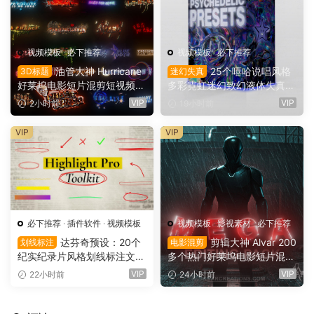
视频模板
·
必下推荐
视频模板
·
必下推荐
油管大神 Hurricane
25个嘻哈说唱风格
3D标题
迷幻失真
好莱坞电影短片混剪短视频M
多彩霓虹迷幻致幻液体失真背
V剪辑3D文字标题动画特效A
景AE预设效果包 Jamo VFX P
VIP
VIP
2小时前
19小时前
E工程项目文件 Hurricane Te
sychedelic Presets 1（1616
xt Bundle（16169）
8）
VIP
VIP
必下推荐
·
插件软件
·
视频模板
视频模板
·
影视素材
·
必下推荐
达芬奇预设：20个
剪辑大神 Alvar 200
划线标注
电影混剪
纪实纪录片风格划线标注文字
多个热门好莱坞电影短片混剪
高亮突出标注划重点显示动画
AE预设+音效+教程 AlvarCre
VIP
VIP
22小时前
24小时前
预设插件（16167）
ations – MEGA Editing Pack
（16166）