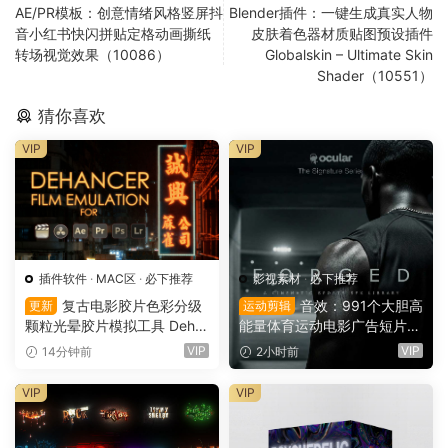
AE/PR模板：创意情绪风格竖屏抖
Blender插件：一键生成真实人物
音小红书快闪拼贴定格动画撕纸
皮肤着色器材质贴图预设插件
转场视觉效果（10086）
Globalskin – Ultimate Skin
Shader（10551）
猜你喜欢
VIP
VIP
插件软件
·
MAC区
·
必下推荐
影视素材
·
必下推荐
复古电影胶片色彩分级
音效：991个大胆高
更新
运动剪辑
颗粒光晕胶片模拟工具 Deha
能量体育运动电影广告短片剪
ncer Pro OFX 达芬奇/FCPX/
辑功能拟音音效素材包 Ocula
VIP
VIP
14分钟前
2小时前
AE/PR/PS/LR/Capture One
r Sounds Forged – Cinemati
Win/Mac破解版（7587）
c Sports SFX（16170）
VIP
VIP