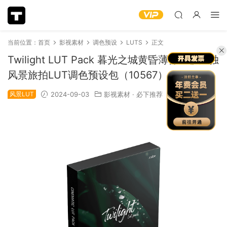
当前位置：
首页
影视素材
调色预设
LUTS
正文
Twilight LUT Pack 暮光之城黄昏薄雾红杉孤独
风景旅拍LUT调色预设包（10567）
风景LUT
2024-09-03
影视素材
·
必下推荐
1.26k