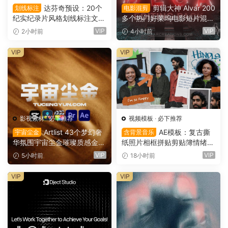
达芬奇预设：20个
剪辑大神 Alvar 200
划线标注
电影混剪
纪实纪录片风格划线标注文字
多个热门好莱坞电影短片混剪
高亮突出标注划重点显示动画
AE预设+音效+教程 AlvarCre
VIP
VIP
2小时前
4小时前
预设插件（16167）
ations – MEGA Editing Pack
（16166）
VIP
VIP
影视素材
·
必下推荐
视频模板
·
必下推荐
Artlist 43个梦幻奢
AE模板：复古撕
宇宙尘金
含背景音乐
华氛围宇宙尘金璀璨质感金色
纸照片相框拼贴剪贴簿情绪板
粒子流动慢动作8K视频素材
旅游日记手账电影VLOG短片
VIP
VIP
5小时前
18小时前
背景素材（16165）
开场片头（16164）
VIP
VIP