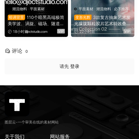
潮流物料
·
平面素材
平面素材
·
潮流物料
·
必下推荐
110个暗黑高端极简
3款复古抽象艺术发
暗调背景
变形光辉
美学波、涡旋、磁场、隧道、
光朦胧颗粒胶片艺术特效叠加
晕光学艺术图片背景素材 Flo
PSD特效样机组合 Orbyt Stu
VIP
VIP
18小时前
22小时前
w Patterns Background Pac
dio – Transform Collection 0
k（16163）
2 – Luminous（16162）
评论
0
请先
登录
图层云-一个审美在线的素材网站
关于我们
网站服务