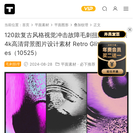
当前位置：
首页
平面素材
平面图形
叠加纹理
正文
120款复古风格视觉冲击故障毛刺扭曲肌理效果
4k高清背景图片设计素材 Retro Glitch Textur
es（10525）
毛刺肌理
2024-08-28
平面素材
·
必下推荐
969