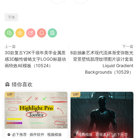
字体
上一篇
下一篇
30款复古Y2K千禧年美学金属质
8款抽象艺术现代流体渐变弥散光
感3D酸性镀铬文字LOGO标题动
背景壁纸肌理纹理图片设计套装
画特效AE模板（10524）
Liquid Gradient
Backgrounds（10529）
猜你喜欢
VIP
VIP
必下推荐
·
插件软件
·
视频模板
视频模板
·
影视素材
·
必下推荐